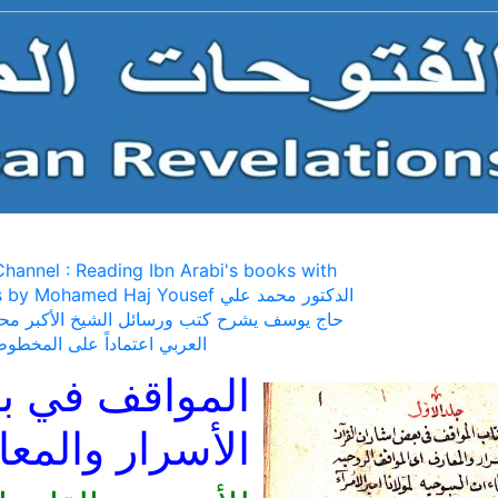
hannel : Reading Ibn Arabi's books with
comments by Mohamed Haj Yousef الد
حاج يوسف يشرح كتب ورسائل الشيخ الأكبر محي
العربي اعتماداً على المخطوط
المواقف في ب
الأسرار والمع