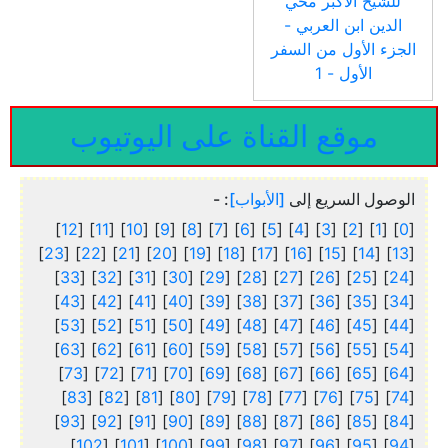
للشيخ الأكبر محي
الدين ابن العربي -
الجزء الأول من السفر
الأول - 1
موقع القناة على اليوتيوب
الوصول السريع إلى
[الأبواب]
: -
]
12
] [
11
] [
10
] [
9
] [
8
] [
7
] [
6
] [
5
] [
4
] [
3
] [
2
] [
1
] [
0
[
]
23
] [
22
] [
21
] [
20
] [
19
] [
18
] [
17
] [
16
] [
15
] [
14
] [
13
[
]
33
] [
32
] [
31
] [
30
] [
29
] [
28
] [
27
] [
26
] [
25
] [
24
[
]
43
] [
42
] [
41
] [
40
] [
39
] [
38
] [
37
] [
36
] [
35
] [
34
[
]
53
] [
52
] [
51
] [
50
] [
49
] [
48
] [
47
] [
46
] [
45
] [
44
[
]
63
] [
62
] [
61
] [
60
] [
59
] [
58
] [
57
] [
56
] [
55
] [
54
[
]
73
] [
72
] [
71
] [
70
] [
69
] [
68
] [
67
] [
66
] [
65
] [
64
[
]
83
] [
82
] [
81
] [
80
] [
79
] [
78
] [
77
] [
76
] [
75
] [
74
[
]
93
] [
92
] [
91
] [
90
] [
89
] [
88
] [
87
] [
86
] [
85
] [
84
[
]
102
] [
101
] [
100
] [
99
] [
98
] [
97
] [
96
] [
95
] [
94
[