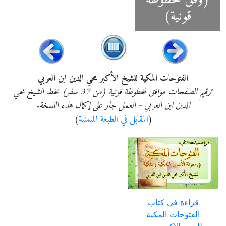
قونية)
الفتوحات المكية للشيخ الأكبر محي الدين ابن العربي
ترقيم الصفحات موافق لمخطوطة قونية (من 37 سفر) بخط الشيخ محي
الدين ابن العربي - العمل جار على إكمال هذه النسخة.
(
المقابل في الطبعة الميمنية
)
قراءة في كتاب
الفتوحات المكية