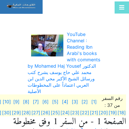
YouTube
Channel :
Reading Ibn
Arabi's books
with comments
by Mohamed Haj Yousef الدكتور
محمد علي حاج يوسف يشرح كتب
ورسائل الشيخ الأكبر محي الدين ابن
العربي اعتماداً على المخطوطات
الأصلية
رقم السفر
11]
[10]
[9]
[8]
[7]
[6]
[5]
[4]
[3]
[2]
[1]
من 37 :
[31]
[30]
[29]
[28]
[27]
[26]
[25]
[24]
[23]
[22]
[21]
[20]
[19]
[18]
الصفحة 1 - من السفر 1 وفق مخطوطة