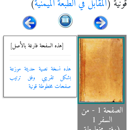
قونية (
المقابل في الطبعة الميمنية
)
[هذه السفحة فارغة بالأصل]
هذه نسخة نصية حديثة موزعة
بشكل تقريبي وفق ترتيب
صفحات مخطوطة قونية
الصفحة 1 - من
السفر 1
(وفق مخطوطة