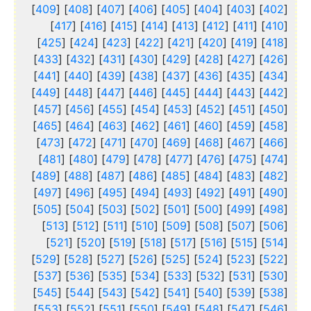
]
409
] [
408
] [
407
] [
406
] [
405
] [
404
] [
403
] [
402
[
]
417
] [
416
] [
415
] [
414
] [
413
] [
412
] [
411
] [
410
[
]
425
] [
424
] [
423
] [
422
] [
421
] [
420
] [
419
] [
418
[
]
433
] [
432
] [
431
] [
430
] [
429
] [
428
] [
427
] [
426
[
]
441
] [
440
] [
439
] [
438
] [
437
] [
436
] [
435
] [
434
[
]
449
] [
448
] [
447
] [
446
] [
445
] [
444
] [
443
] [
442
[
]
457
] [
456
] [
455
] [
454
] [
453
] [
452
] [
451
] [
450
[
]
465
] [
464
] [
463
] [
462
] [
461
] [
460
] [
459
] [
458
[
]
473
] [
472
] [
471
] [
470
] [
469
] [
468
] [
467
] [
466
[
]
481
] [
480
] [
479
] [
478
] [
477
] [
476
] [
475
] [
474
[
]
489
] [
488
] [
487
] [
486
] [
485
] [
484
] [
483
] [
482
[
]
497
] [
496
] [
495
] [
494
] [
493
] [
492
] [
491
] [
490
[
]
505
] [
504
] [
503
] [
502
] [
501
] [
500
] [
499
] [
498
[
]
513
] [
512
] [
511
] [
510
] [
509
] [
508
] [
507
] [
506
[
]
521
] [
520
] [
519
] [
518
] [
517
] [
516
] [
515
] [
514
[
]
529
] [
528
] [
527
] [
526
] [
525
] [
524
] [
523
] [
522
[
]
537
] [
536
] [
535
] [
534
] [
533
] [
532
] [
531
] [
530
[
]
545
] [
544
] [
543
] [
542
] [
541
] [
540
] [
539
] [
538
[
]
553
] [
552
] [
551
] [
550
] [
549
] [
548
] [
547
] [
546
[