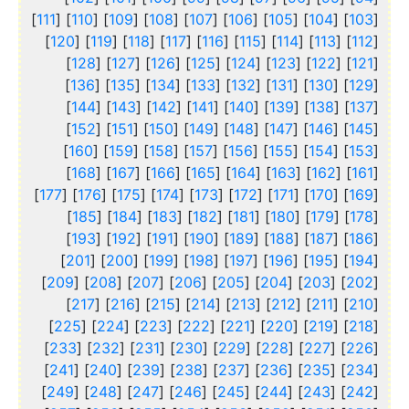
]
111
] [
110
] [
109
] [
108
] [
107
] [
106
] [
105
] [
104
] [
103
[
]
120
] [
119
] [
118
] [
117
] [
116
] [
115
] [
114
] [
113
] [
112
[
]
128
] [
127
] [
126
] [
125
] [
124
] [
123
] [
122
] [
121
[
]
136
] [
135
] [
134
] [
133
] [
132
] [
131
] [
130
] [
129
[
]
144
] [
143
] [
142
] [
141
] [
140
] [
139
] [
138
] [
137
[
]
152
] [
151
] [
150
] [
149
] [
148
] [
147
] [
146
] [
145
[
]
160
] [
159
] [
158
] [
157
] [
156
] [
155
] [
154
] [
153
[
]
168
] [
167
] [
166
] [
165
] [
164
] [
163
] [
162
] [
161
[
]
177
] [
176
] [
175
] [
174
] [
173
] [
172
] [
171
] [
170
] [
169
[
]
185
] [
184
] [
183
] [
182
] [
181
] [
180
] [
179
] [
178
[
]
193
] [
192
] [
191
] [
190
] [
189
] [
188
] [
187
] [
186
[
]
201
] [
200
] [
199
] [
198
] [
197
] [
196
] [
195
] [
194
[
]
209
] [
208
] [
207
] [
206
] [
205
] [
204
] [
203
] [
202
[
]
217
] [
216
] [
215
] [
214
] [
213
] [
212
] [
211
] [
210
[
]
225
] [
224
] [
223
] [
222
] [
221
] [
220
] [
219
] [
218
[
]
233
] [
232
] [
231
] [
230
] [
229
] [
228
] [
227
] [
226
[
]
241
] [
240
] [
239
] [
238
] [
237
] [
236
] [
235
] [
234
[
]
249
] [
248
] [
247
] [
246
] [
245
] [
244
] [
243
] [
242
[