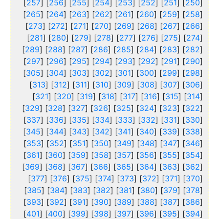
]
257
] [
256
] [
255
] [
254
] [
253
] [
252
] [
251
] [
250
[
]
265
] [
264
] [
263
] [
262
] [
261
] [
260
] [
259
] [
258
[
]
273
] [
272
] [
271
] [
270
] [
269
] [
268
] [
267
] [
266
[
]
281
] [
280
] [
279
] [
278
] [
277
] [
276
] [
275
] [
274
[
]
289
] [
288
] [
287
] [
286
] [
285
] [
284
] [
283
] [
282
[
]
297
] [
296
] [
295
] [
294
] [
293
] [
292
] [
291
] [
290
[
]
305
] [
304
] [
303
] [
302
] [
301
] [
300
] [
299
] [
298
[
]
313
] [
312
] [
311
] [
310
] [
309
] [
308
] [
307
] [
306
[
]
321
] [
320
] [
319
] [
318
] [
317
] [
316
] [
315
] [
314
[
]
329
] [
328
] [
327
] [
326
] [
325
] [
324
] [
323
] [
322
[
]
337
] [
336
] [
335
] [
334
] [
333
] [
332
] [
331
] [
330
[
]
345
] [
344
] [
343
] [
342
] [
341
] [
340
] [
339
] [
338
[
]
353
] [
352
] [
351
] [
350
] [
349
] [
348
] [
347
] [
346
[
]
361
] [
360
] [
359
] [
358
] [
357
] [
356
] [
355
] [
354
[
]
369
] [
368
] [
367
] [
366
] [
365
] [
364
] [
363
] [
362
[
]
377
] [
376
] [
375
] [
374
] [
373
] [
372
] [
371
] [
370
[
]
385
] [
384
] [
383
] [
382
] [
381
] [
380
] [
379
] [
378
[
]
393
] [
392
] [
391
] [
390
] [
389
] [
388
] [
387
] [
386
[
]
401
] [
400
] [
399
] [
398
] [
397
] [
396
] [
395
] [
394
[