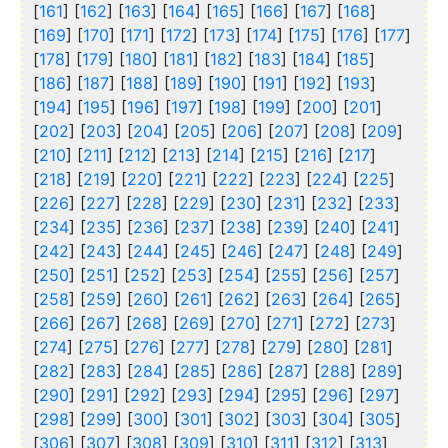
[
161
] [
162
] [
163
] [
164
] [
165
] [
166
] [
167
] [
168
]
[
169
] [
170
] [
171
] [
172
] [
173
] [
174
] [
175
] [
176
] [
177
]
[
178
] [
179
] [
180
] [
181
] [
182
] [
183
] [
184
] [
185
]
[
186
] [
187
] [
188
] [
189
] [
190
] [
191
] [
192
] [
193
]
[
194
] [
195
] [
196
] [
197
] [
198
] [
199
] [
200
] [
201
]
[
202
] [
203
] [
204
] [
205
] [
206
] [
207
] [
208
] [
209
]
[
210
] [
211
] [
212
] [
213
] [
214
] [
215
] [
216
] [
217
]
[
218
] [
219
] [
220
] [
221
] [
222
] [
223
] [
224
] [
225
]
[
226
] [
227
] [
228
] [
229
] [
230
] [
231
] [
232
] [
233
]
[
234
] [
235
] [
236
] [
237
] [
238
] [
239
] [
240
] [
241
]
[
242
] [
243
] [
244
] [
245
] [
246
] [
247
] [
248
] [
249
]
[
250
] [
251
] [
252
] [
253
] [
254
] [
255
] [
256
] [
257
]
[
258
] [
259
] [
260
] [
261
] [
262
] [
263
] [
264
] [
265
]
[
266
] [
267
] [
268
] [
269
] [
270
] [
271
] [
272
] [
273
]
[
274
] [
275
] [
276
] [
277
] [
278
] [
279
] [
280
] [
281
]
[
282
] [
283
] [
284
] [
285
] [
286
] [
287
] [
288
] [
289
]
[
290
] [
291
] [
292
] [
293
] [
294
] [
295
] [
296
] [
297
]
[
298
] [
299
] [
300
] [
301
] [
302
] [
303
] [
304
] [
305
]
[
306
] [
307
] [
308
] [
309
] [
310
] [
311
] [
312
] [
313
]