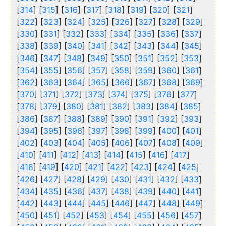
[
314
] [
315
] [
316
] [
317
] [
318
] [
319
] [
320
] [
321
]
[
322
] [
323
] [
324
] [
325
] [
326
] [
327
] [
328
] [
329
]
[
330
] [
331
] [
332
] [
333
] [
334
] [
335
] [
336
] [
337
]
[
338
] [
339
] [
340
] [
341
] [
342
] [
343
] [
344
] [
345
]
[
346
] [
347
] [
348
] [
349
] [
350
] [
351
] [
352
] [
353
]
[
354
] [
355
] [
356
] [
357
] [
358
] [
359
] [
360
] [
361
]
[
362
] [
363
] [
364
] [
365
] [
366
] [
367
] [
368
] [
369
]
[
370
] [
371
] [
372
] [
373
] [
374
] [
375
] [
376
] [
377
]
[
378
] [
379
] [
380
] [
381
] [
382
] [
383
] [
384
] [
385
]
[
386
] [
387
] [
388
] [
389
] [
390
] [
391
] [
392
] [
393
]
[
394
] [
395
] [
396
] [
397
] [
398
] [
399
] [
400
] [
401
]
[
402
] [
403
] [
404
] [
405
] [
406
] [
407
] [
408
] [
409
]
[
410
] [
411
] [
412
] [
413
] [
414
] [
415
] [
416
] [
417
]
[
418
] [
419
] [
420
] [
421
] [
422
] [
423
] [
424
] [
425
]
[
426
] [
427
] [
428
] [
429
] [
430
] [
431
] [
432
] [
433
]
[
434
] [
435
] [
436
] [
437
] [
438
] [
439
] [
440
] [
441
]
[
442
] [
443
] [
444
] [
445
] [
446
] [
447
] [
448
] [
449
]
[
450
] [
451
] [
452
] [
453
] [
454
] [
455
] [
456
] [
457
]