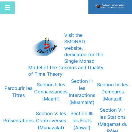
Visit the
SMONAD
website,
dedicated for the
Single Monad
Model of the Cosmos and Duality
of Time Theory
Section II:
Section I: les
Section IV: les
Parcourir les
les
Connaissances
Demeures
Titres
Interactions
(Maarif)
(Manazil)
(Muamalat)
Section VI :
Section V: les
Section III:
les Stations
Présentations
Controverses
les États
(Maqamat du
(Munazalat)
(Ahwal)
Pôle)