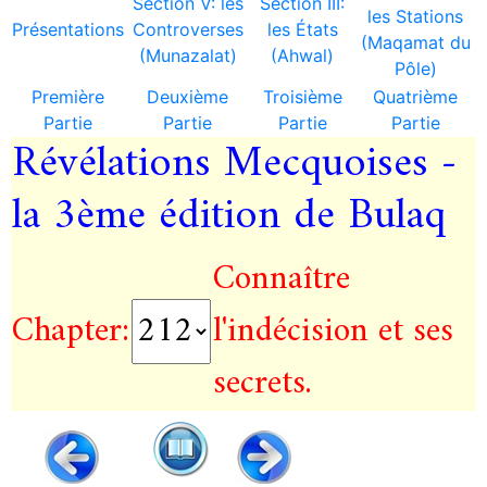
Section V: les
Section III:
les Stations
Présentations
Controverses
les États
(Maqamat du
(Munazalat)
(Ahwal)
Pôle)
Première
Deuxième
Troisième
Quatrième
Partie
Partie
Partie
Partie
Révélations Mecquoises -
la 3ème édition de Bulaq
Connaître
Chapter:
l'indécision et ses
secrets.