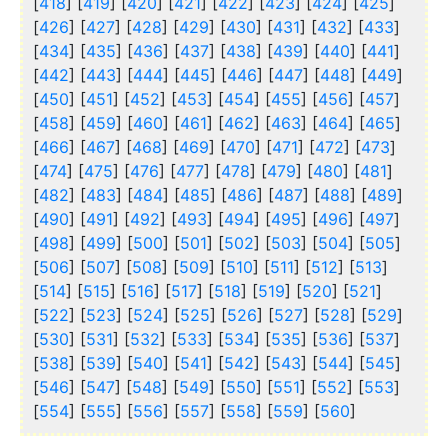
[
418
] [
419
] [
420
] [
421
] [
422
] [
423
] [
424
] [
425
]
[
426
] [
427
] [
428
] [
429
] [
430
] [
431
] [
432
] [
433
]
[
434
] [
435
] [
436
] [
437
] [
438
] [
439
] [
440
] [
441
]
[
442
] [
443
] [
444
] [
445
] [
446
] [
447
] [
448
] [
449
]
[
450
] [
451
] [
452
] [
453
] [
454
] [
455
] [
456
] [
457
]
[
458
] [
459
] [
460
] [
461
] [
462
] [
463
] [
464
] [
465
]
[
466
] [
467
] [
468
] [
469
] [
470
] [
471
] [
472
] [
473
]
[
474
] [
475
] [
476
] [
477
] [
478
] [
479
] [
480
] [
481
]
[
482
] [
483
] [
484
] [
485
] [
486
] [
487
] [
488
] [
489
]
[
490
] [
491
] [
492
] [
493
] [
494
] [
495
] [
496
] [
497
]
[
498
] [
499
] [
500
] [
501
] [
502
] [
503
] [
504
] [
505
]
[
506
] [
507
] [
508
] [
509
] [
510
] [
511
] [
512
] [
513
]
[
514
] [
515
] [
516
] [
517
] [
518
] [
519
] [
520
] [
521
]
[
522
] [
523
] [
524
] [
525
] [
526
] [
527
] [
528
] [
529
]
[
530
] [
531
] [
532
] [
533
] [
534
] [
535
] [
536
] [
537
]
[
538
] [
539
] [
540
] [
541
] [
542
] [
543
] [
544
] [
545
]
[
546
] [
547
] [
548
] [
549
] [
550
] [
551
] [
552
] [
553
]
[
554
] [
555
] [
556
] [
557
] [
558
] [
559
] [
560
]