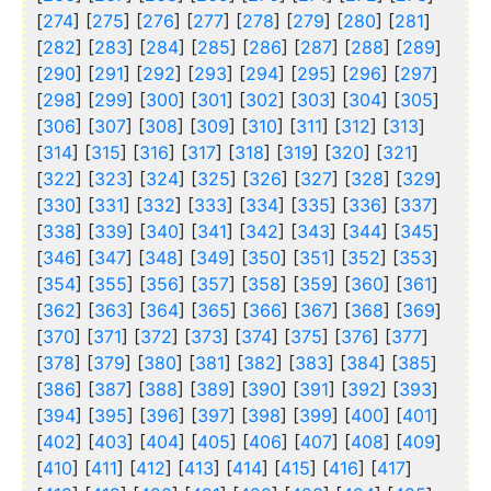
[
274
] [
275
] [
276
] [
277
] [
278
] [
279
] [
280
] [
281
]
[
282
] [
283
] [
284
] [
285
] [
286
] [
287
] [
288
] [
289
]
[
290
] [
291
] [
292
] [
293
] [
294
] [
295
] [
296
] [
297
]
[
298
] [
299
] [
300
] [
301
] [
302
] [
303
] [
304
] [
305
]
[
306
] [
307
] [
308
] [
309
] [
310
] [
311
] [
312
] [
313
]
[
314
] [
315
] [
316
] [
317
] [
318
] [
319
] [
320
] [
321
]
[
322
] [
323
] [
324
] [
325
] [
326
] [
327
] [
328
] [
329
]
[
330
] [
331
] [
332
] [
333
] [
334
] [
335
] [
336
] [
337
]
[
338
] [
339
] [
340
] [
341
] [
342
] [
343
] [
344
] [
345
]
[
346
] [
347
] [
348
] [
349
] [
350
] [
351
] [
352
] [
353
]
[
354
] [
355
] [
356
] [
357
] [
358
] [
359
] [
360
] [
361
]
[
362
] [
363
] [
364
] [
365
] [
366
] [
367
] [
368
] [
369
]
[
370
] [
371
] [
372
] [
373
] [
374
] [
375
] [
376
] [
377
]
[
378
] [
379
] [
380
] [
381
] [
382
] [
383
] [
384
] [
385
]
[
386
] [
387
] [
388
] [
389
] [
390
] [
391
] [
392
] [
393
]
[
394
] [
395
] [
396
] [
397
] [
398
] [
399
] [
400
] [
401
]
[
402
] [
403
] [
404
] [
405
] [
406
] [
407
] [
408
] [
409
]
[
410
] [
411
] [
412
] [
413
] [
414
] [
415
] [
416
] [
417
]