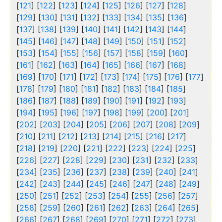
[
121
] [
122
] [
123
] [
124
] [
125
] [
126
] [
127
] [
128
]
[
129
] [
130
] [
131
] [
132
] [
133
] [
134
] [
135
] [
136
]
[
137
] [
138
] [
139
] [
140
] [
141
] [
142
] [
143
] [
144
]
[
145
] [
146
] [
147
] [
148
] [
149
] [
150
] [
151
] [
152
]
[
153
] [
154
] [
155
] [
156
] [
157
] [
158
] [
159
] [
160
]
[
161
] [
162
] [
163
] [
164
] [
165
] [
166
] [
167
] [
168
]
[
169
] [
170
] [
171
] [
172
] [
173
] [
174
] [
175
] [
176
] [
177
]
[
178
] [
179
] [
180
] [
181
] [
182
] [
183
] [
184
] [
185
]
[
186
] [
187
] [
188
] [
189
] [
190
] [
191
] [
192
] [
193
]
[
194
] [
195
] [
196
] [
197
] [
198
] [
199
] [
200
] [
201
]
[
202
] [
203
] [
204
] [
205
] [
206
] [
207
] [
208
] [
209
]
[
210
] [
211
] [
212
] [
213
] [
214
] [
215
] [
216
] [
217
]
[
218
] [
219
] [
220
] [
221
] [
222
] [
223
] [
224
] [
225
]
[
226
] [
227
] [
228
] [
229
] [
230
] [
231
] [
232
] [
233
]
[
234
] [
235
] [
236
] [
237
] [
238
] [
239
] [
240
] [
241
]
[
242
] [
243
] [
244
] [
245
] [
246
] [
247
] [
248
] [
249
]
[
250
] [
251
] [
252
] [
253
] [
254
] [
255
] [
256
] [
257
]
[
258
] [
259
] [
260
] [
261
] [
262
] [
263
] [
264
] [
265
]
[
266
] [
267
] [
268
] [
269
] [
270
] [
271
] [
272
] [
273
]