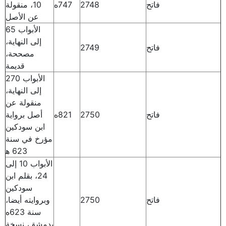
فاتح
2748
747ه
10، منقولة
عن الأصل
الأبواب 65
إلى النهاية،
فاتح
2749
مصححة،
قديمة
الأبواب 270
إلى النهاية،
منقولة عن
فاتح
2750
821ه
أصل برواية
ابن سودكين
مؤرخ في سنة
623 ه‍
الأبواب 10 إلى
24، بقلم ابن
سودكين
فاتح
2750
وبروايته أيضا،
سنة 623ه
بدمشق، نسخة