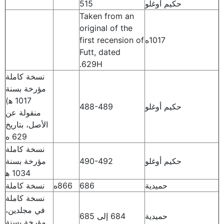
حكيم أوغلو
515
Taken from an
original of the
1017ه
first recension of
Futt, dated
629H.
نسخة كاملة
مؤرخة بسنة
1017 ه‍)
حكيم أوغلو
488-489
منقولة عن
الأصل، بتاريخ
629 ه
نسخة كاملة
حكيم أوغلو
490-492
مؤرخة بسنة
1034 ه‍
حميدية
686‍
866ه
نسخة كاملة
نسخة كاملة
في مجلدين،
حميدية
684 إلى 685
مؤرخة بسنة