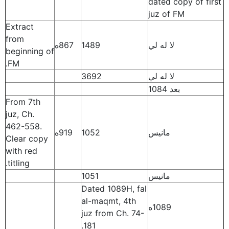
dated copy of first
juz of FM
Extract
from
لا له لي
1489
867ه
beginning of
FM.
لا له لي
3692
بعد 1084
From 7th
juz, Ch.
462-558.
مانيس
1052
919ه
Clear copy
with red
titling.
مانيس
1051
Dated 1089H, fal
al-maqmt, 4th
1089ه
juz from Ch. 74-
181.