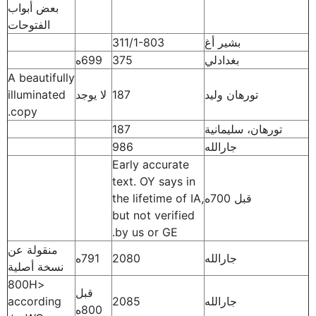
بعض أبواب
الفتوحات
بشير أغ
311/1-803
بغدادلي
375
699ه
A beautifully
تورهان وليد
187
لا يوجد
illuminated
copy.
تورهان، سليمانية
187
جارالله
986
Early accurate
text. OY says in
قبل 700ه
the lifetime of IA,
but not verified
by us or GE.
منقولة عن
جارالله
2080
791ه
نسخة أصلية
<800H
قبل
جارالله
2085
according
800ه