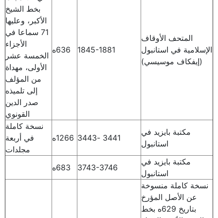
بخط الشيخ
الأكبر، وعليها
71 سماعا في
المتحف الأوقاف
الأجزاء
الإسلامية في استانبول
1845-1881
636ه
الخمسة عشر
(إيفكاف موسيسي)
الأولى، مهداة
من المؤلف
إلى تلميذه
صدر الدين
القونوي
نسخة كاملة
مكتبة بايزيد في
3441 -3443
1266ه
في أربعة
استانبول
مجلدات
مكتبة بايزيد في
3743-3746
683ه
استانبول
نسخة كاملة منسوخة
عن الأصل المؤرخ
بتاريخ 629ه بخط