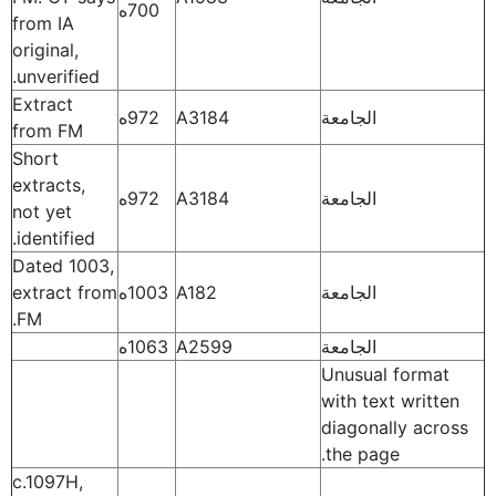
700ه
from IA
original,
unverified.
Extract
الجامعة
A3184
972ه
from FM
Short
extracts,
الجامعة
A3184
972ه
not yet
identified.
Dated 1003,
الجامعة
A182
1003ه
extract from
FM.
الجامعة
A2599
1063ه
Unusual format
with text written
diagonally across
the page.
c.1097H,