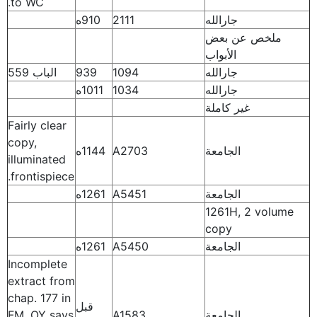
to WC.
جارالله
2111
910ه
ملخص عن بعض
الأبواب
جارالله
1094
939
الباب 559
جارالله
1034
1011ه
غير كاملة
Fairly clear
copy,
الجامعة
A2703
1144ه
illuminated
frontispiece.
الجامعة
A5451
1261ه
1261H, 2 volume
copy
الجامعة
A5450
1261ه
Incomplete
extract from
chap. 177 in
قبل
الجامعة
A1583
FM. OY says