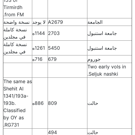
153 of
Tirmirdh
from FM.
الجامعة
A2679
لا يوجد
نسخة واضحة
نسخة كاملة
جامعة استنبول
2703
1144ه
في مجلدين
نسخة كاملة
جامعة استنبول
5450
1261ه
في مجلدين
جوروم
679
716ه
Two early vols in
Seljuk nashki.
The same as
Shehit Al
1341/193a-
حالت
809
886ه
193b.
Classified
by OY as
RG731.
حالت
494