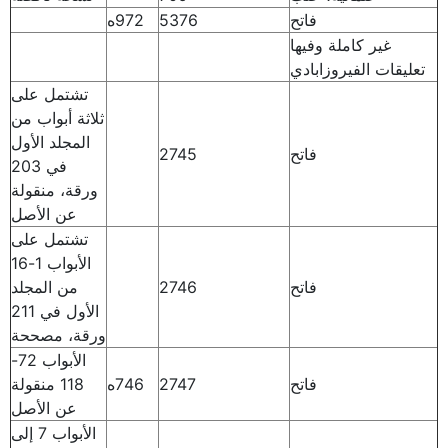
فاتح
5376
972ه
غير كاملة وفيها
تعليقات الفيروزابادي
تشتمل على
ثلاثة أبواب من
المجلد الأول
فاتح
2745
في 203
ورقة، منقولة
عن الأصل
تشتمل على
الأبواب 1-16
فاتح
2746
من المجلد
الأول في 211
ورقة، مصححة
الأبواب 72-
فاتح
2747
746ه
118 منقولة
عن الأصل
الأبواب 7 إلى