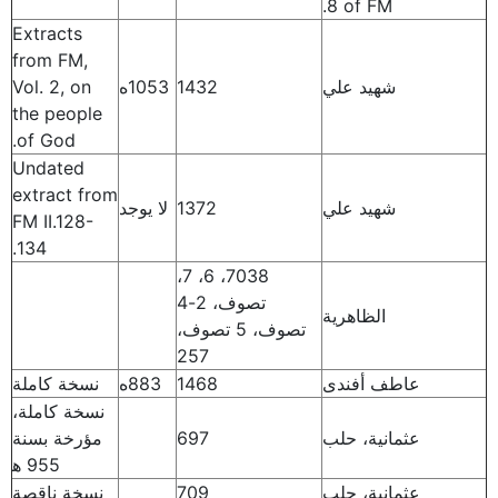
8 of FM.
Extracts
from FM,
شهيد علي
1432
1053ه
Vol. 2, on
the people
of God.
Undated
extract from
شهيد علي
1372
لا يوجد
FM II.128-
134.
7038، 6، 7،
تصوف، 2-4
الظاهرية
تصوف، 5 تصوف،
257
عاطف أفندى
1468
883ه
نسخة كاملة
نسخة كاملة،
عثمانية، حلب
697
مؤرخة بسنة
955 ه‍
عثمانية، حلب
709
نسخة ناقصة