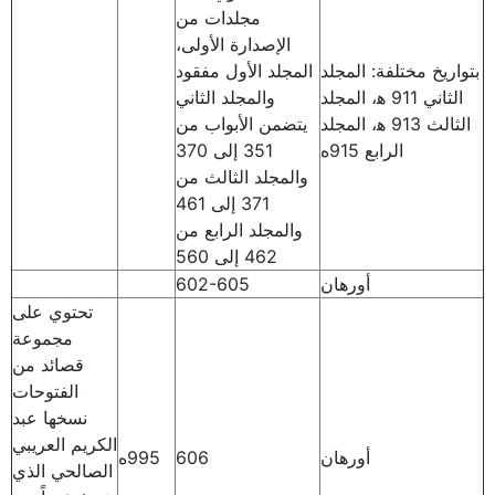
مجلدات من
الإصدارة الأولى،
بتواريخ مختلفة: المجلد
المجلد الأول مفقود
الثاني 911 ه‍، المجلد
والمجلد الثاني
الثالث 913 ه‍، المجلد
يتضمن الأبواب من
الرابع 915ه
351 إلى 370
والمجلد الثالث من
371 إلى 461
والمجلد الرابع من
462 إلى 560
أورهان
602-605
تحتوي على
مجموعة
قصائد من
الفتوحات
نسخها عبد
الكريم العريبي
أورهان
606
995ه
الصالحي الذي