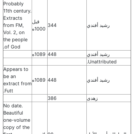
Probably
11th century.
Extracts
قبل
رشيد أفندي
344
from FM,
1000ه
Vol. 2, on
the people
of God.
رشيد أفندي
448
1089ه
Unattributed.
Appears to
be an
رشيد أفندي
448
1089ه
extract from
Futt.
زهدى
386
No date.
Beautiful
one-volume
copy of the