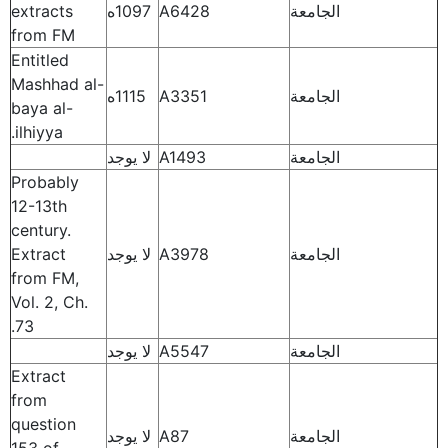
الجامعة
A6428
1097ه
extracts
from FM
Entitled
Mashhad al-
الجامعة
A3351
1115ه
baya al-
ilhiyya.
الجامعة
A1493
لا يوجد
Probably
12-13th
century.
الجامعة
A3978
لا يوجد
Extract
from FM,
Vol. 2, Ch.
73.
الجامعة
A5547
لا يوجد
Extract
from
question
الجامعة
A87
لا يوجد