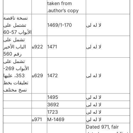
taken from
author’s copy.
نسخة ناقصة
لا له لى
1469/1-170
تشتمل على
الأبواب 57-60
تشمل على
لا له لى
1471
922ه
الباب الأخير
رقم 560
تشمل على
الأبواب 269-
لا له لى
1472
629ه
353، عليها
تعليقات بخط
نسخ مختلف
لا له لى
1495
لا له لى
3692
لا له لى
1723
لا له لي
1469-M
971ه
Dated 971, fair