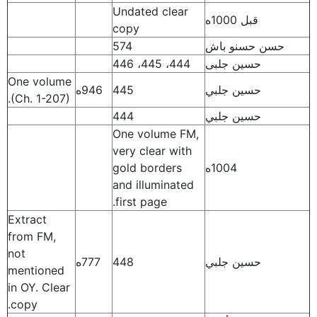
Undated clear
قبل 1000ه
copy
حسن حسنو باش
574
حسين جلبى
444، 445، 446
One volume
حسين جلبي
445
946ه
(Ch. 1-207).
حسين جلبي
444
One volume FM,
very clear with
1004ه
gold borders
and illuminated
first page.
Extract
from FM,
not
حسين جلبي
448
777ه
mentioned
in OY. Clear
copy.