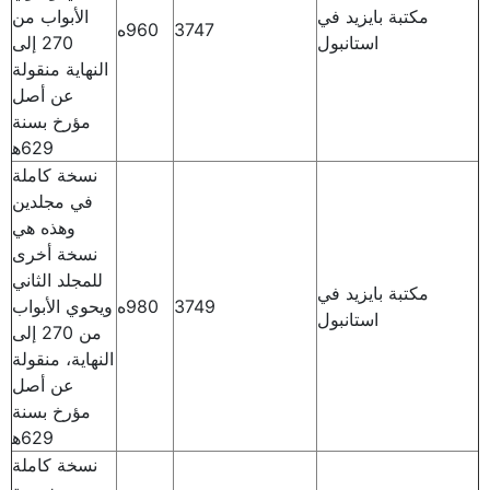
مكتبة بايزيد في
الأبواب من
3747
960ه
استانبول
270 إلى
النهاية منقولة
عن أصل
مؤرخ بسنة
629ه‍
نسخة كاملة
في مجلدين
وهذه هي
نسخة أخرى
للمجلد الثاني
مكتبة بايزيد في
3749
980ه
ويحوي الأبواب
استانبول
من 270 إلى
النهاية، منقولة
عن أصل
مؤرخ بسنة
629ه‍
نسخة كاملة