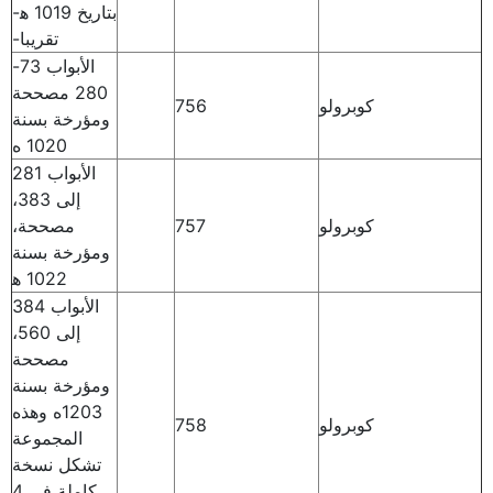
بتاريخ 1019 ه‍-
تقريبا-
الأبواب 73-
280 مصححة
كوبرولو
756
ومؤرخة بسنة
1020 ه
الأبواب 281
إلى 383،
كوبرولو
757
مصححة،
ومؤرخة بسنة
1022 ه‍
الأبواب 384
إلى 560،
مصححة
ومؤرخة بسنة
1203ه وهذه
كوبرولو
758
المجموعة
تشكل نسخة
كاملة في 4