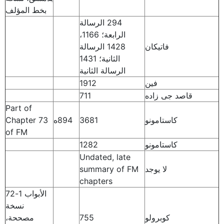
بخط المؤلف
294 الرسالة
الرابعة؛ 1166،
فاتيكان
1428 الرسالة
الثانية؛ 1431
الرسالة الثانية
فين
1912
قاصد جى زاده
711
Part of
كاستامونو
3681
894ه
Chapter 73
of FM
كاستامونو
1282
Undated, late
لا يوجد
summary of FM
chapters
الأبواب 1-72
نسخة
كوبرولو
755
مصححة،