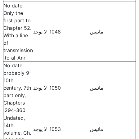
No date.
Only the
first part to
Chapter 52.
مانيس
1048
لا يوجد
With a line
of
transmission
to al-Anr.
No date,
probably 9-
10th
مانيس
1050
لا يوجد
century. 7th
part only,
Chapters
294-360.
Undated,
14th
مانيس
1053
لا يوجد
volume, Ch.