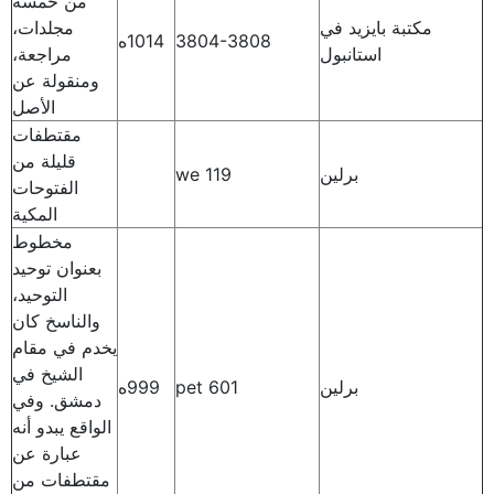
من خمسة
مكتبة بايزيد في
مجلدات،
3804-3808
1014ه
استانبول
مراجعة،
ومنقولة عن
الأصل
مقتطفات
قليلة من
برلين
119 we
الفتوحات
المكية
مخطوط
بعنوان توحيد
التوحيد،
والناسخ كان
يخدم في مقام
الشيخ في
برلين
pet 601
999ه
دمشق. وفي
الواقع يبدو أنه
عبارة عن
مقتطفات من