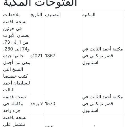
الفتوحات المكية
المكتبة
التصنيف
التاريخ
ملاحظات
نسخة ناقصة
في جزئين
يضمان الأبواب
من 1 إلى 73،
مكتبة أحمد الثالث في
و74 إلى 280،
قصر توبكابي في
1367
1021ه
حالتها جيدة
استانبول
وهي من أجمل
النسخ التي
كتبت خصيصا
للسلطان أحمد
الثالث
مكتبة أحمد الثالث في
نسخة قديمة
قصر توبكابي في
1570
لا يوجد
وكاملة في
استانبول
جزء واحد
نسخة ناقصة
تشتمل على