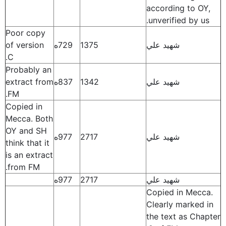
according to OY,
unverified by us.
Poor copy
شهيد علي
1375
729ه
of version
C.
Probably an
شهيد علي
1342
837ه
extract from
FM.
Copied in
Mecca. Both
OY and SH
شهيد علي
2717
977ه
think that it
is an extract
from FM.
شهيد علي
2717
977ه
Copied in Mecca.
Clearly marked in
the text as Chapter