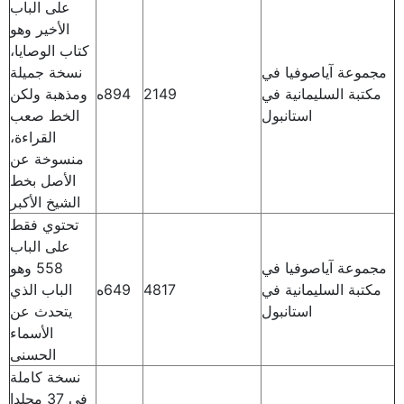
على الباب
الأخير وهو
كتاب الوصايا،
مجموعة آياصوفيا في
نسخة جميلة
مكتبة السليمانية في
2149
894ه
ومذهبة ولكن
استانبول
الخط صعب
القراءة،
منسوخة عن
الأصل بخط
الشيخ الأكبر
تحتوي فقط
على الباب
مجموعة آياصوفيا في
558 وهو
مكتبة السليمانية في
4817
649ه
الباب الذي
استانبول
يتحدث عن
الأسماء
الحسنى
نسخة كاملة
في 37 مجلدا