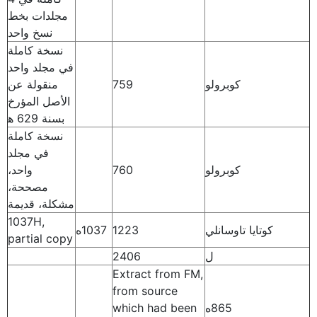
مجلدات بخط
نسخ واحد
نسخة كاملة
في مجلد واحد
كوبرولو
759
منقولة عن
الأصل المؤرخ
بسنة 629 ه‍
نسخة كاملة
في مجلد
كوبرولو
760
واحد،
مصححة،
مشكلة، قديمة
1037H,
كوتايا تاوسانلي
1223
1037ه
partial copy
ل
2406
Extract from FM,
from source
865ه
which had been