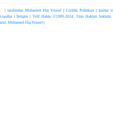
|
tarafından Mohamed Haj Yousef
|
Gizlilik Politikası
|
Şartlar v
Koşullar
|
İletişim
|
Telif Hakkı ©1999-2024. Tüm Hakları Saklıdır.
taraf. Mohamed Haj Yousef
|