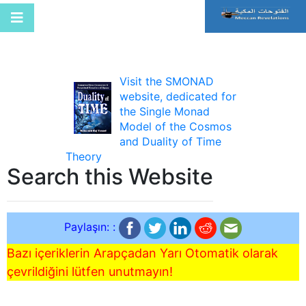
Visit the SMONAD
website, dedicated for
the Single Monad
Model of the Cosmos
and Duality of Time
Theory
Search this Website
Paylaşın: :
Bazı içeriklerin Arapçadan Yarı Otomatik olarak
çevrildiğini lütfen unutmayın!