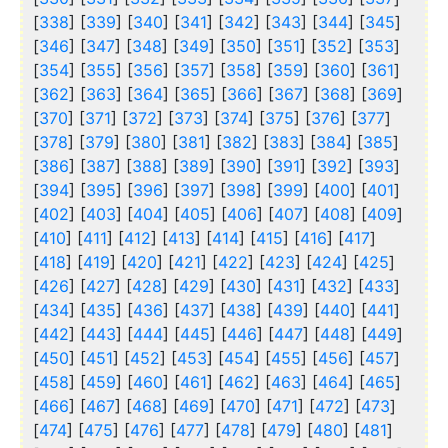
[
338
] [
339
] [
340
] [
341
] [
342
] [
343
] [
344
] [
345
]
[
346
] [
347
] [
348
] [
349
] [
350
] [
351
] [
352
] [
353
]
[
354
] [
355
] [
356
] [
357
] [
358
] [
359
] [
360
] [
361
]
[
362
] [
363
] [
364
] [
365
] [
366
] [
367
] [
368
] [
369
]
[
370
] [
371
] [
372
] [
373
] [
374
] [
375
] [
376
] [
377
]
[
378
] [
379
] [
380
] [
381
] [
382
] [
383
] [
384
] [
385
]
[
386
] [
387
] [
388
] [
389
] [
390
] [
391
] [
392
] [
393
]
[
394
] [
395
] [
396
] [
397
] [
398
] [
399
] [
400
] [
401
]
[
402
] [
403
] [
404
] [
405
] [
406
] [
407
] [
408
] [
409
]
[
410
] [
411
] [
412
] [
413
] [
414
] [
415
] [
416
] [
417
]
[
418
] [
419
] [
420
] [
421
] [
422
] [
423
] [
424
] [
425
]
[
426
] [
427
] [
428
] [
429
] [
430
] [
431
] [
432
] [
433
]
[
434
] [
435
] [
436
] [
437
] [
438
] [
439
] [
440
] [
441
]
[
442
] [
443
] [
444
] [
445
] [
446
] [
447
] [
448
] [
449
]
[
450
] [
451
] [
452
] [
453
] [
454
] [
455
] [
456
] [
457
]
[
458
] [
459
] [
460
] [
461
] [
462
] [
463
] [
464
] [
465
]
[
466
] [
467
] [
468
] [
469
] [
470
] [
471
] [
472
] [
473
]
[
474
] [
475
] [
476
] [
477
] [
478
] [
479
] [
480
] [
481
]