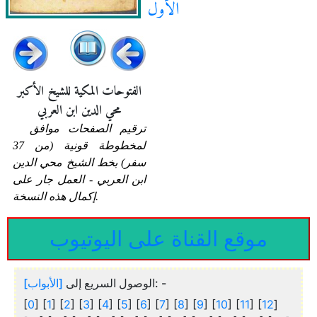
الأول
الفتوحات المكية للشيخ الأكبر
محي الدين ابن العربي
ترقيم الصفحات موافق
لمخطوطة قونية (من 37
سفر) بخط الشيخ محي الدين
ابن العربي - العمل جار على
إكمال هذه النسخة.
موقع القناة على اليوتيوب
[الأبواب]
الوصول السريع إلى
: -
[
0
] [
1
] [
2
] [
3
] [
4
] [
5
] [
6
] [
7
] [
8
] [
9
] [
10
] [
11
] [
12
]