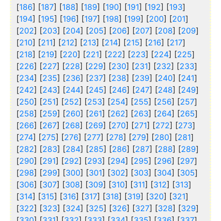
[
186
] [
187
] [
188
] [
189
] [
190
] [
191
] [
192
] [
193
]
[
194
] [
195
] [
196
] [
197
] [
198
] [
199
] [
200
] [
201
]
[
202
] [
203
] [
204
] [
205
] [
206
] [
207
] [
208
] [
209
]
[
210
] [
211
] [
212
] [
213
] [
214
] [
215
] [
216
] [
217
]
[
218
] [
219
] [
220
] [
221
] [
222
] [
223
] [
224
] [
225
]
[
226
] [
227
] [
228
] [
229
] [
230
] [
231
] [
232
] [
233
]
[
234
] [
235
] [
236
] [
237
] [
238
] [
239
] [
240
] [
241
]
[
242
] [
243
] [
244
] [
245
] [
246
] [
247
] [
248
] [
249
]
[
250
] [
251
] [
252
] [
253
] [
254
] [
255
] [
256
] [
257
]
[
258
] [
259
] [
260
] [
261
] [
262
] [
263
] [
264
] [
265
]
[
266
] [
267
] [
268
] [
269
] [
270
] [
271
] [
272
] [
273
]
[
274
] [
275
] [
276
] [
277
] [
278
] [
279
] [
280
] [
281
]
[
282
] [
283
] [
284
] [
285
] [
286
] [
287
] [
288
] [
289
]
[
290
] [
291
] [
292
] [
293
] [
294
] [
295
] [
296
] [
297
]
[
298
] [
299
] [
300
] [
301
] [
302
] [
303
] [
304
] [
305
]
[
306
] [
307
] [
308
] [
309
] [
310
] [
311
] [
312
] [
313
]
[
314
] [
315
] [
316
] [
317
] [
318
] [
319
] [
320
] [
321
]
[
322
] [
323
] [
324
] [
325
] [
326
] [
327
] [
328
] [
329
]
[
330
] [
331
] [
332
] [
333
] [
334
] [
335
] [
336
] [
337
]