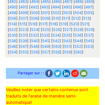
[
482
] [
483
] [
484
] [
485
] [
486
] [
487
] [
488
] [
489
]
[
490
] [
491
] [
492
] [
493
] [
494
] [
495
] [
496
] [
497
]
[
498
] [
499
] [
500
] [
501
] [
502
] [
503
] [
504
] [
505
]
[
506
] [
507
] [
508
] [
509
] [
510
] [
511
] [
512
] [
513
]
[
514
] [
515
] [
516
] [
517
] [
518
] [
519
] [
520
] [
521
]
[
522
] [
523
] [
524
] [
525
] [
526
] [
527
] [
528
] [
529
]
[
530
] [
531
] [
532
] [
533
] [
534
] [
535
] [
536
] [
537
]
[
538
] [
539
] [
540
] [
541
] [
542
] [
543
] [
544
] [
545
]
[
546
] [
547
] [
548
] [
549
] [
550
] [
551
] [
552
] [
553
]
[
554
] [
555
] [
556
] [
557
] [
558
] [
559
] [
560
]
Partager sur : :
Veuillez noter que certains contenus sont
traduits de l'arabe de manière semi-
automatique!