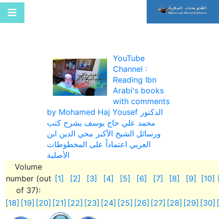
YouTube
Channel :
Reading Ibn
Arabi's books
with comments
by Mohamed Haj Yousef الدكتور
محمد علي حاج يوسف يشرح كتب
ورسائل الشيخ الأكبر محي الدين ابن
العربي اعتماداً على المخطوطات
الأصلية
Volume
number (out
[1]
[2]
[3]
[4]
[5]
[6]
[7]
[8]
[9]
[10]
of 37):
[18]
[19]
[20]
[21]
[22]
[23]
[24]
[25]
[26]
[27]
[28]
[29]
[30]