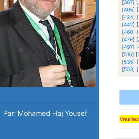
[
387
] [
[
405
] [
[
424
] [
[
442
] [
[
460
] [
[
479
] [
[
497
] [
[
516
] [
[
535
] [
[
553
] [
Par: Mohamed Haj Yousef
Veuille