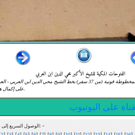
الفتوحات المكية للشيخ الأكبر محي الدين ابن العربي
ترقيم الصفحات موافق لمخطوطة قونية (من 37 سفر) بخط الشيخ محي الدين ابن العربي 
على إكمال هذه النسخة.
ناة على اليوتيوب
]
الوصول السريع إلى
: -
[
2
] [
3
] [
4
] [
5
] [
6
] [
7
] [
8
] [
9
] [
10
] [
11
] [
12
] [
13
] [
14
] [
15
] [
16
] 