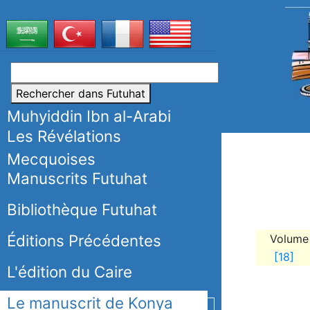
Rechercher dans Futuhat
Muhyiddin Ibn al-Arabi
Les Révélations
Mecquoises
Manuscrits Futuhat
Bibliothèque Futuhat
Éditions Précédentes
Volume 
[18]
L'édition du Caire
Le manuscrit de Konya