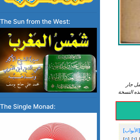
The Sun from the West:
- العمل جار
The Single Monad:
[الأبواب
[
0
] [
1
] 