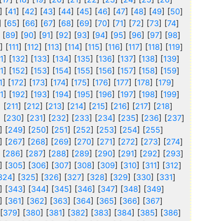
] [
41
] [
42
] [
43
] [
44
] [
45
] [
46
] [
47
] [
48
] [
49
] [
50
]
] [
65
] [
66
] [
67
] [
68
] [
69
] [
70
] [
71
] [
72
] [
73
] [
74
]
 [
89
] [
90
] [
91
] [
92
] [
93
] [
94
] [
95
] [
96
] [
97
] [
98
]
] [
111
] [
112
] [
113
] [
114
] [
115
] [
116
] [
117
] [
118
] [
119
]
1
] [
132
] [
133
] [
134
] [
135
] [
136
] [
137
] [
138
] [
139
]
1
] [
152
] [
153
] [
154
] [
155
] [
156
] [
157
] [
158
] [
159
]
1
] [
172
] [
173
] [
174
] [
175
] [
176
] [
177
] [
178
] [
179
]
1
] [
192
] [
193
] [
194
] [
195
] [
196
] [
197
] [
198
] [
199
]
] [
211
] [
212
] [
213
] [
214
] [
215
] [
216
] [
217
] [
218
]
] [
230
] [
231
] [
232
] [
233
] [
234
] [
235
] [
236
] [
237
]
] [
249
] [
250
] [
251
] [
252
] [
253
] [
254
] [
255
]
] [
267
] [
268
] [
269
] [
270
] [
271
] [
272
] [
273
] [
274
]
 [
286
] [
287
] [
288
] [
289
] [
290
] [
291
] [
292
] [
293
]
] [
305
] [
306
] [
307
] [
308
] [
309
] [
310
] [
311
] [
312
]
324
] [
325
] [
326
] [
327
] [
328
] [
329
] [
330
] [
331
]
] [
343
] [
344
] [
345
] [
346
] [
347
] [
348
] [
349
]
] [
361
] [
362
] [
363
] [
364
] [
365
] [
366
] [
367
]
 [
379
] [
380
] [
381
] [
382
] [
383
] [
384
] [
385
] [
386
]