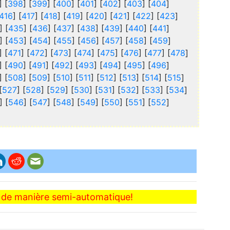
] [
398
] [
399
] [
400
] [
401
] [
402
] [
403
] [
404
]
416
] [
417
] [
418
] [
419
] [
420
] [
421
] [
422
] [
423
]
] [
435
] [
436
] [
437
] [
438
] [
439
] [
440
] [
441
]
] [
453
] [
454
] [
455
] [
456
] [
457
] [
458
] [
459
]
] [
471
] [
472
] [
473
] [
474
] [
475
] [
476
] [
477
] [
478
]
] [
490
] [
491
] [
492
] [
493
] [
494
] [
495
] [
496
]
] [
508
] [
509
] [
510
] [
511
] [
512
] [
513
] [
514
] [
515
]
[
527
] [
528
] [
529
] [
530
] [
531
] [
532
] [
533
] [
534
]
] [
546
] [
547
] [
548
] [
549
] [
550
] [
551
] [
552
]
be de manière semi-automatique!