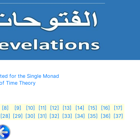
ted for the Single Monad
of Time Theory
[8]
[9]
[10]
[11]
[12]
[13]
[14]
[15]
[16]
[17]
[28]
[29]
[30]
[31]
[32]
[33]
[34]
[35]
[36]
[37]