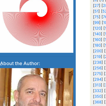
[
27
] [
2
[
51
] [
5
[
75
] [
7
[
99
] [
1
[
120
] [
[
140
] [
[
160
] [
[
180
] [
[
200
] [
[
219
] [
[
238
] [
ِAbout the Author:
[
256
] [
[
275
] [
[
294
] [
[
313
] [
[
332
] [
[
350
] [
[
368
] [