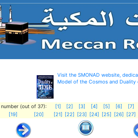
Visit the SMONAD website, dedica
Model of the Cosmos and Duality 
number (out of 37):
[1]
[2]
[3]
[4]
[5]
[6]
[7]
[19]
[20]
[21]
[22]
[23]
[24]
[25]
[26]
[27]