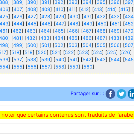
388
] [
389
] [
390
] [
391
] [
392
] [
393
] [
394
] [
395
] [
396
] [
397
406
] [
407
] [
408
] [
409
] [
410
] [
411
] [
412
] [
413
] [
414
] [
415
] [
425
] [
426
] [
427
] [
428
] [
429
] [
430
] [
431
] [
432
] [
433
] [
434
443
] [
444
] [
445
] [
446
] [
447
] [
448
] [
449
] [
450
] [
451
] [
452
461
] [
462
] [
463
] [
464
] [
465
] [
466
] [
467
] [
468
] [
469
] [
470
480
] [
481
] [
482
] [
483
] [
484
] [
485
] [
486
] [
487
] [
488
] [
489
498
] [
499
] [
500
] [
501
] [
502
] [
503
] [
504
] [
505
] [
506
] [
507
517
] [
518
] [
519
] [
520
] [
521
] [
522
] [
523
] [
524
] [
525
] [
526
] 
536
] [
537
] [
538
] [
539
] [
540
] [
541
] [
542
] [
543
] [
544
] [
545
554
] [
555
] [
556
] [
557
] [
558
] [
559
] [
560
]
Partager sur : :
z noter que certains contenus sont traduits de l'ara