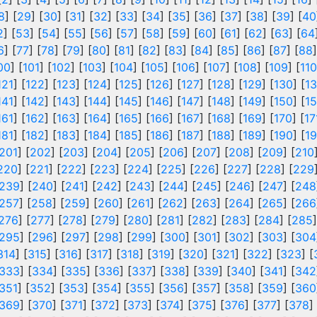
8
] [
29
] [
30
] [
31
] [
32
] [
33
] [
34
] [
35
] [
36
] [
37
] [
38
] [
39
] [
40
2
] [
53
] [
54
] [
55
] [
56
] [
57
] [
58
] [
59
] [
60
] [
61
] [
62
] [
63
] [
64
6
] [
77
] [
78
] [
79
] [
80
] [
81
] [
82
] [
83
] [
84
] [
85
] [
86
] [
87
] [
88
]
00
] [
101
] [
102
] [
103
] [
104
] [
105
] [
106
] [
107
] [
108
] [
109
] [
110
121
] [
122
] [
123
] [
124
] [
125
] [
126
] [
127
] [
128
] [
129
] [
130
] [
13
141
] [
142
] [
143
] [
144
] [
145
] [
146
] [
147
] [
148
] [
149
] [
150
] [
15
161
] [
162
] [
163
] [
164
] [
165
] [
166
] [
167
] [
168
] [
169
] [
170
] [
17
181
] [
182
] [
183
] [
184
] [
185
] [
186
] [
187
] [
188
] [
189
] [
190
] [
19
201
] [
202
] [
203
] [
204
] [
205
] [
206
] [
207
] [
208
] [
209
] [
210
220
] [
221
] [
222
] [
223
] [
224
] [
225
] [
226
] [
227
] [
228
] [
229
239
] [
240
] [
241
] [
242
] [
243
] [
244
] [
245
] [
246
] [
247
] [
248
257
] [
258
] [
259
] [
260
] [
261
] [
262
] [
263
] [
264
] [
265
] [
266
276
] [
277
] [
278
] [
279
] [
280
] [
281
] [
282
] [
283
] [
284
] [
285
]
295
] [
296
] [
297
] [
298
] [
299
] [
300
] [
301
] [
302
] [
303
] [
304
314
] [
315
] [
316
] [
317
] [
318
] [
319
] [
320
] [
321
] [
322
] [
323
] [
333
] [
334
] [
335
] [
336
] [
337
] [
338
] [
339
] [
340
] [
341
] [
342
351
] [
352
] [
353
] [
354
] [
355
] [
356
] [
357
] [
358
] [
359
] [
360
369
] [
370
] [
371
] [
372
] [
373
] [
374
] [
375
] [
376
] [
377
] [
378
]