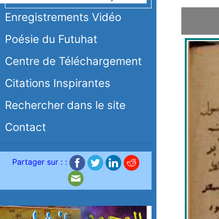
Enregistrements Vidéo
Poésie du Futuhat
Centre de Téléchargement
Citations Inspirantes
Rechercher dans le site
Contact
Partager sur : :