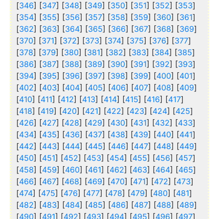
[
346
] [
347
] [
348
] [
349
] [
350
] [
351
] [
352
] [
353
]
[
354
] [
355
] [
356
] [
357
] [
358
] [
359
] [
360
] [
361
]
[
362
] [
363
] [
364
] [
365
] [
366
] [
367
] [
368
] [
369
]
[
370
] [
371
] [
372
] [
373
] [
374
] [
375
] [
376
] [
377
]
[
378
] [
379
] [
380
] [
381
] [
382
] [
383
] [
384
] [
385
]
[
386
] [
387
] [
388
] [
389
] [
390
] [
391
] [
392
] [
393
]
[
394
] [
395
] [
396
] [
397
] [
398
] [
399
] [
400
] [
401
]
[
402
] [
403
] [
404
] [
405
] [
406
] [
407
] [
408
] [
409
]
[
410
] [
411
] [
412
] [
413
] [
414
] [
415
] [
416
] [
417
]
[
418
] [
419
] [
420
] [
421
] [
422
] [
423
] [
424
] [
425
]
[
426
] [
427
] [
428
] [
429
] [
430
] [
431
] [
432
] [
433
]
[
434
] [
435
] [
436
] [
437
] [
438
] [
439
] [
440
] [
441
]
[
442
] [
443
] [
444
] [
445
] [
446
] [
447
] [
448
] [
449
]
[
450
] [
451
] [
452
] [
453
] [
454
] [
455
] [
456
] [
457
]
[
458
] [
459
] [
460
] [
461
] [
462
] [
463
] [
464
] [
465
]
[
466
] [
467
] [
468
] [
469
] [
470
] [
471
] [
472
] [
473
]
[
474
] [
475
] [
476
] [
477
] [
478
] [
479
] [
480
] [
481
]
[
482
] [
483
] [
484
] [
485
] [
486
] [
487
] [
488
] [
489
]
[
490
] [
491
] [
492
] [
493
] [
494
] [
495
] [
496
] [
497
]