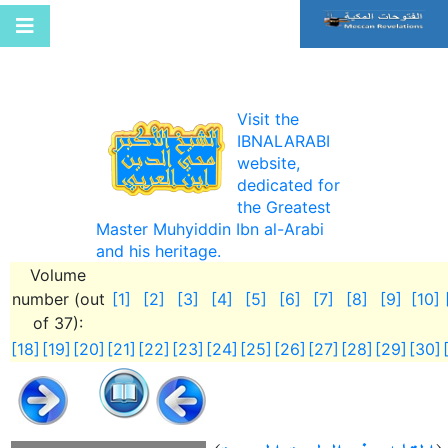
Visit the
IBNALARABI
website,
dedicated for
the Greatest
Master Muhyiddin Ibn al-Arabi
and his heritage.
Volume
number (out
[1]
[2]
[3]
[4]
[5]
[6]
[7]
[8]
[9]
[10]
of 37):
[18]
[19]
[20]
[21]
[22]
[23]
[24]
[25]
[26]
[27]
[28]
[29]
[30]