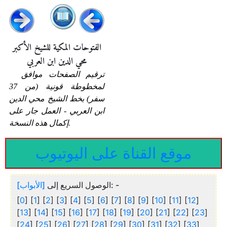
الفتوحات المكية للشيخ الأكبر
محي الدين ابن العربي
ترقيم الصفحات موافق
لمخطوطة قونية (من 37
سفر) بخط الشيخ محي الدين
ابن العربي - العمل جار على
إكمال هذه النسخة.
موقع القناة على اليوتيوب
[الأبواب]
الوصول السريع إلى
: -
[
0
] [
1
] [
2
] [
3
] [
4
] [
5
] [
6
] [
7
] [
8
] [
9
] [
10
] [
11
] [
12
]
[
13
] [
14
] [
15
] [
16
] [
17
] [
18
] [
19
] [
20
] [
21
] [
22
] [
23
]
[
24
] [
25
] [
26
] [
27
] [
28
] [
29
] [
30
] [
31
] [
32
] [
33
]