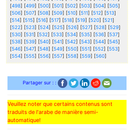
[
498
] [
499
] [
500
] [
501
] [
502
] [
503
] [
504
] [
505
]
[
506
] [
507
] [
508
] [
509
] [
510
] [
511
] [
512
] [
513
]
[
514
] [
515
] [
516
] [
517
] [
518
] [
519
] [
520
] [
521
]
[
522
] [
523
] [
524
] [
525
] [
526
] [
527
] [
528
] [
529
]
[
530
] [
531
] [
532
] [
533
] [
534
] [
535
] [
536
] [
537
]
[
538
] [
539
] [
540
] [
541
] [
542
] [
543
] [
544
] [
545
]
[
546
] [
547
] [
548
] [
549
] [
550
] [
551
] [
552
] [
553
]
[
554
] [
555
] [
556
] [
557
] [
558
] [
559
] [
560
]
Partager sur : :
Veuillez noter que certains contenus sont
traduits de l'arabe de manière semi-
automatique!