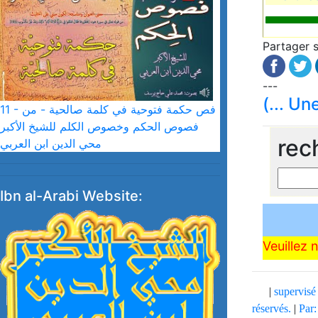
Partager s
---
(... Un
11 - فص حكمة فتوحية في كلمة صالحية - من
فصوص الحكم وخصوص الكلم للشيخ الأكبر
rec
محي الدين ابن العربي
Ibn al-Arabi Website:
Veuillez 
|
supervis
réservés.
|
Par