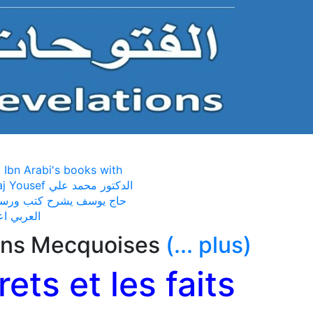
 Ibn Arabi's books with
الدكتور محمد
حاج يوسف يشرح كتب ورسائل
العربي اع
ions Mecquoises
(... plus)
ets et les faits