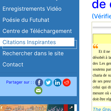
de 
Enregistrements Vidéo
(Vérifi
Poésie du Futuhat
Centre de Téléchargement
Citations Inspirantes
Et il ne
Rechercher dans le site
désobéi à l
Contact
des Les gen
soutenu par
charia de su
de ses preu
Partager sur : :
celui qui di
mesure où c
doit être ré
The Grea