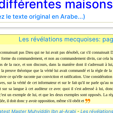
différentes maisons
ez le texte original en Arabe...)
Les révélations mecquoises: pa
 connaissait pas Dieu qui ne lui avait pas désobéi, car s'il connaissait D
a forme du commandement, et non au commandement divin, car cela lui 
s de la race, et son discours, dans la manière dont il s'adressait à lui,
 la preuve théorique que la vérité lui avait commandé et la règle de la 
ivre ce qu'elle raconte par conviction et ratification. Une considération 
ves, sur la vérité de cet informateur et sur le fait qu'il ne parle qu'au
t sur sa langue à cet auditeur ce avec quoi il s'est adressé à lui, donc 
'est un exemple de lui, et que les deux exemples sont opposés. La règ
glée, il doit donc y avoir opposition, même s'il obéit et
test Master Muhyiddin Ibn al-Arabi
-
Les révélation