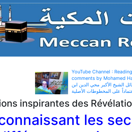
YouTube Channel : Reading
comments by Mohamed Haj Yousef  علي
 الشيخ الأكبر محي الدين ابن
تماداً على المخطوطات الأصلية
tions inspirantes des Révélat
connaissant les secr