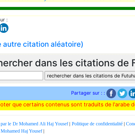
ur :
e autre citation aléatoire)
hercher dans les citations de 
Partager sur : :
noter que certains contenus sont traduits de l'arabe
é par le Dr Mohamed Ali Haj Yousef
|
Politique de confidentialité
|
Cond
: Mohamed Haj Yousef
|