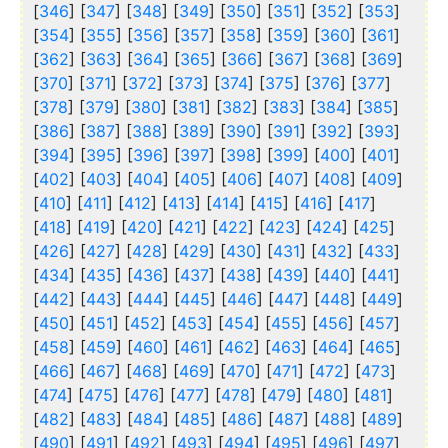
[
346
] [
347
] [
348
] [
349
] [
350
] [
351
] [
352
] [
353
]
[
354
] [
355
] [
356
] [
357
] [
358
] [
359
] [
360
] [
361
]
[
362
] [
363
] [
364
] [
365
] [
366
] [
367
] [
368
] [
369
]
[
370
] [
371
] [
372
] [
373
] [
374
] [
375
] [
376
] [
377
]
[
378
] [
379
] [
380
] [
381
] [
382
] [
383
] [
384
] [
385
]
[
386
] [
387
] [
388
] [
389
] [
390
] [
391
] [
392
] [
393
]
[
394
] [
395
] [
396
] [
397
] [
398
] [
399
] [
400
] [
401
]
[
402
] [
403
] [
404
] [
405
] [
406
] [
407
] [
408
] [
409
]
[
410
] [
411
] [
412
] [
413
] [
414
] [
415
] [
416
] [
417
]
[
418
] [
419
] [
420
] [
421
] [
422
] [
423
] [
424
] [
425
]
[
426
] [
427
] [
428
] [
429
] [
430
] [
431
] [
432
] [
433
]
[
434
] [
435
] [
436
] [
437
] [
438
] [
439
] [
440
] [
441
]
[
442
] [
443
] [
444
] [
445
] [
446
] [
447
] [
448
] [
449
]
[
450
] [
451
] [
452
] [
453
] [
454
] [
455
] [
456
] [
457
]
[
458
] [
459
] [
460
] [
461
] [
462
] [
463
] [
464
] [
465
]
[
466
] [
467
] [
468
] [
469
] [
470
] [
471
] [
472
] [
473
]
[
474
] [
475
] [
476
] [
477
] [
478
] [
479
] [
480
] [
481
]
[
482
] [
483
] [
484
] [
485
] [
486
] [
487
] [
488
] [
489
]
[
490
] [
491
] [
492
] [
493
] [
494
] [
495
] [
496
] [
497
]