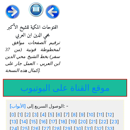
الفتوحات المكية للشيخ الأكبر
محي الدين ابن العربي
ترقيم الصفحات موافق
لمخطوطة قونية (من 37
سفر) بخط الشيخ محي الدين
ابن العربي - العمل جار على
إكمال هذه النسخة.
موقع القناة على اليوتيوب
[الأبواب]
الوصول السريع إلى
: -
[
0
] [
1
] [
2
] [
3
] [
4
] [
5
] [
6
] [
7
] [
8
] [
9
] [
10
] [
11
] [
12
]
[
13
] [
14
] [
15
] [
16
] [
17
] [
18
] [
19
] [
20
] [
21
] [
22
] [
23
]
[
24
] [
25
] [
26
] [
27
] [
28
] [
29
] [
30
] [
31
] [
32
] [
33
]