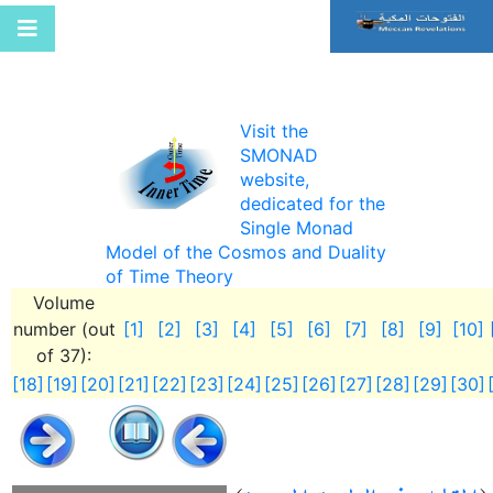
Visit the
SMONAD
website,
dedicated for the
Single Monad
Model of the Cosmos and Duality
of Time Theory
Volume
number (out
[1]
[2]
[3]
[4]
[5]
[6]
[7]
[8]
[9]
[10]
of 37):
[18]
[19]
[20]
[21]
[22]
[23]
[24]
[25]
[26]
[27]
[28]
[29]
[30]