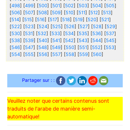
[
498
] [
499
] [
500
] [
501
] [
502
] [
503
] [
504
] [
505
]
[
506
] [
507
] [
508
] [
509
] [
510
] [
511
] [
512
] [
513
]
[
514
] [
515
] [
516
] [
517
] [
518
] [
519
] [
520
] [
521
]
[
522
] [
523
] [
524
] [
525
] [
526
] [
527
] [
528
] [
529
]
[
530
] [
531
] [
532
] [
533
] [
534
] [
535
] [
536
] [
537
]
[
538
] [
539
] [
540
] [
541
] [
542
] [
543
] [
544
] [
545
]
[
546
] [
547
] [
548
] [
549
] [
550
] [
551
] [
552
] [
553
]
[
554
] [
555
] [
556
] [
557
] [
558
] [
559
] [
560
]
Partager sur : :
Veuillez noter que certains contenus sont
traduits de l'arabe de manière semi-
automatique!