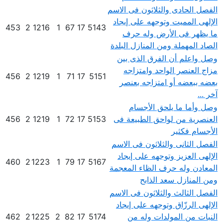
الفصل الحادى والثلاثون فى الاسم
الإلهى المميت وتوجهه على إيجاد
453
2
1216
1
67
17
5143
ما يظهر فى الأرض وله حرف
الصاد المهملة ومن المنازل البلدة
وصل واعلم أن الفرق الذى بين
مزاج العنصر الواحد وامتزاجه
456
2
1219
1
71
17
5151
بعضه ببعضه أو امتزاجه بعنصر
آخر ...
وصل وأما ما يلحق الأجسام
العنصرية من لواحق الطبيعة فى
5153
17
72
1
1219
2
456
الأجسام فكثير
الفصل الثانى والثلاثون فى الاسم
الإلهى العزيز وتوجهه على إيجاد
460
2
1223
1
79
17
5167
المعادن وله حرف الظاء المعجمة
ومن المنازل سعد الذابح
الفصل الثالث والثلاثون فى الاسم
الإلهى الرزّاق وتوجهه على إيجاد
النبات من المولدات وله من
5174
17
82
2
1225
2
462