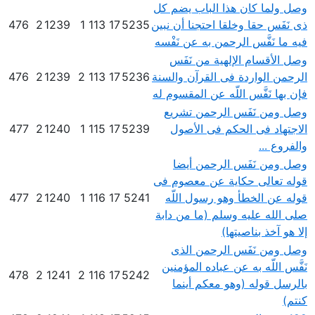
وصل ولما كان هذا الباب يضم كل
ذى نَفَس حقا وخلقا احتجنا أن نبين
5235
17
113
1
1239
2
476
فيه ما نَفَّس الرحمن به عن نَفْسه
وصل الأقسام الإلهية من نَفَس
الرحمن الواردة فى القرآن والسنة
5236
17
113
2
1239
2
476
فإن بها نَفَّس اللّه عن المقسوم له
وصل ومن نَفَس الرحمن تشريع
الاجتهاد فى الحكم فى الأصول
5239
17
115
1
1240
2
477
والفروع ...
وصل ومن نَفَس الرحمن أيضا
قوله تعالى حكاية عن معصوم فى
قوله عن الخطأ وهو رسول اللّه
5241
17
116
1
1240
2
477
صلى الله عليه وسلم (ما من دابة
إلا هو آخذ بناصيتها)
وصل ومن نَفَس الرحمن الذى
نَفَّس اللّه به عن عباده المؤمنين
478
2
1241
2
116
17
5242
بالرسل قوله (وهو معكم أينما
كنتم)