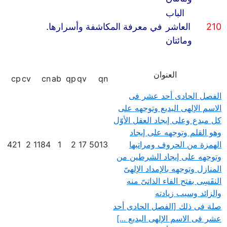
الباب
210
العاشر
في معرفة المكاشفة وأسرارها.
ومائتان
العنوان
cp
cv
cn
ab
qp
qv
qn
الفصل الحادى أحد عشر فى
الاسم الإلهى البديع وتوجهه على
كل مبدع وعلى إيجاد العقل الأوّل
وهو القلم وتوجهه على إيجاد
الهمزة من الحروف ومراتبها
5013
17
2
1
1184
2
421
وتوجهه على إيجاد الشرطين من
المنازل وتوجهه بالإمداد الإلهىّ
النفَسِى بفتح الفاء الذاتىّ منه
والزائد وسبب زيادته
صلة فى ذلك [الفصل الحادى أحد
عشر فى الاسم الإلهى البديع ...]