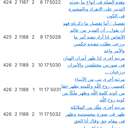
وهذه الصلة فى أنواع ما يحدثه
5022
17
6
2
1187
2
424
التدبير على الانفراد وبالمشورة
فى الكون
تفصيل : أما تفصيل ما ذكرناه فهو
أن نقول... أن المدبر من عالم
الأنفاس إذا أراد تنفيذ أمر ما
5028
17
9
2
1188
2
425
برزخى يطلب تنفيذه حكمين
والأمر واحد
مرتبة أخرى إذا ظهر أمران إلهيان
فى صورتين مختلفتين والأمران
5030
17
10
2
1189
2
426
برزخيان ...
مرتبة أخرى نبى من الأنبياء
كعيسى روح اللّه وكلمته يظهر حقا
426
2
1189
1
11
17
5031
من كونه كلمة اللّه وظهر ملَكًا من
كونه روح اللّه
مرتبة أخرى ملَك من الملائكة
ظهر فى صورة محسوسة وظهر
5032
17
11
2
1189
2
426
فى مقام حق وقال أنا الحق