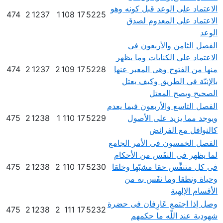
الاعتماد على الوعد قبل كونه وهو
474
2
1237
1
108
17
5225
الاعتماد على المعدوم لصدق
الوعد
الفصل الثامن والأربعون فى
الاعتماد على الكنايات وما يظهر
منها من الفتوح وهى المعبر عنها
5228
17
109
2
1237
2
474
بالإنيّة فى الطريق وكيف يعتل
الصحيح ويصح المعتل
الفصل التاسع والأربعون فيما يعدم
ويوجد مما يزيد على الأصول
5229
17
110
1
1238
2
475
كالنوافل مع الفرائض
الفصل الخمسون فى الأمر الجامع
لما يظهر فى النفَس من الأحكام
فى كل متنفِّس حقا مشبّها وخلقا
5230
17
110
2
1238
2
475
وحياة ونطقا وما نفَس به من
الأقسام الإلهية
وصل إذا اجتمع عَارِفان فى حضرة
475
2
1238
2
111
17
5232
شهودية عند اللّه ما حكمهم