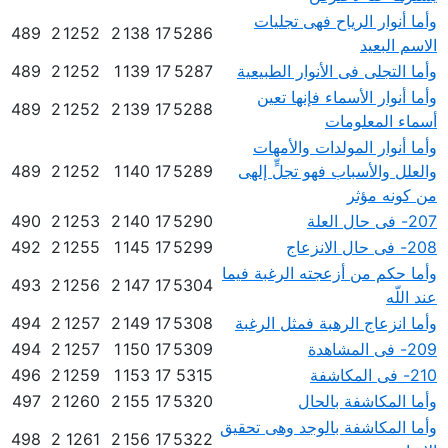
وأما أنوار الرياح فهى تجليات
489
2
1252
2
138
17
5286
الاسم البعيد
وأما التجلى فى الأنوار الطبيعية
5287
17
139
1
1252
2
489
وأما أنوار الأسماء فإنها تعين
489
2
1252
2
139
17
5288
أسماء المعلومات
وأما أنوار المولدات والأمهات
والعلل والأسباب فهو تجلٍّ إلهى
5289
17
140
1
1252
2
489
من كونه مؤثر
207- فى حال العلة
5290
17
140
2
1253
2
490
208- فى حال الانزعاج
5299
17
145
1
1255
2
492
وأما حكم من أزعجته الرغبة فيما
493
2
1256
2
147
17
5304
عند اللّه
وأما انزعاج الرهبة فمثل الرغبة
5308
17
149
2
1257
2
494
209- فى المشاهدة
5309
17
150
1
1257
2
494
210- فى المكاشفة
5315
17
153
1
1259
2
496
وأما المكاشفة بالحال
5320
17
155
2
1260
2
497
وأما المكاشفة بالوجد وهى تحقيق
498
2
1261
2
156
17
5322