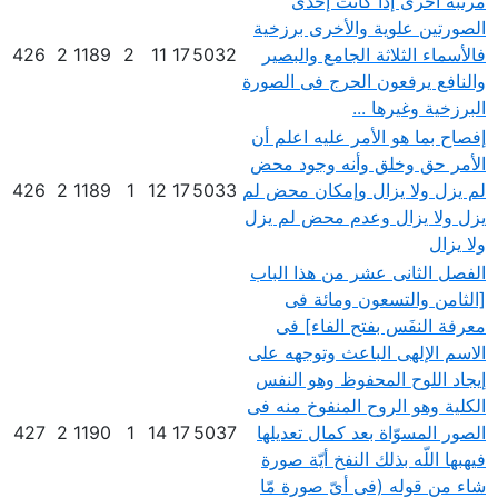
مرتبة أخرى إذا كانت إحدى
الصورتين علوية والأخرى برزخية
فالأسماء الثلاثة الجامع والبصير
5032
17
11
2
1189
2
426
والنافع يرفعون الحرج فى الصورة
البرزخية وغيرها ...
إفصاح بما هو الأمر عليه اعلم أن
الأمر حق وخلق وأنه وجود محض
لم يزل ولا يزال وإمكان محض لم
5033
17
12
1
1189
2
426
يزل ولا يزال وعدم محض لم يزل
ولا يزال
الفصل الثانى عشر من هذا الباب
[الثامن والتسعون ومائة فى
معرفة النفَس بفتح الفاء] فى
الاسم الإلهى الباعث وتوجهه على
إيجاد اللوح المحفوظ وهو النفس
الكلية وهو الروح المنفوخ منه فى
الصور المسوّاة بعد كمال تعديلها
5037
17
14
1
1190
2
427
فيهبها اللّه بذلك النفخ أيّة صورة
شاء من قوله (فى أىّ صورة مّا