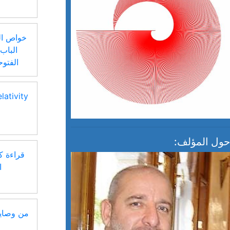
خواص ال
الباب
الفتوح
ativity
حول المؤلف:
قراءة 
ا
من وصايا 