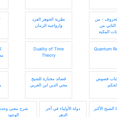
حروف - من
نظرية الجوهر الفرد
r
 الثاني من
وازواجية الزمان
ات المكية
Quantum Rel
Duality of Time
ك
Theory
مح
كتاب فصوص
قصائد مختارة للشيخ
لحكم
محي الدين ابن العربي
م
الشيخ الأكبر
دولة الأولياء في آخر
شرح معنى وحدة
الدهر
الوجود