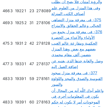
والرؤية امتنان فلا يصح أن يطلب
وفى هذا المنزل من العلوم علم
466
3
1922
1
23
27
8089
أصناف الكتب المنزلة
375- فى معرفة منزل التضاهى
469
3
1925
2
31
27
8106
الخيالى وعالم الحقائق والامتزاج
376- فى معرفة منزل يجمع بين
الأولياء والأعداء من الحضرة
الحكمية ومقارعة عالم الغيب
8128
27
42
2
1931
3
475
بعضهم مع بعض وهذا المنزل
يتضمن ألف مقام محمدى
وصل والغاية حدها الذى يغنيه عن
477
3
1933
1
47
27
8137
إضافة العمل إليه
377- فى معرفة منزل سجود
القيومية والصدق والمجد واللؤلؤة
8161
27
59
1
1939
3
483
والسور
واعلم أيدك اللّه أنه من المحال أن
يكون فى المعلومات أحرى فى
الموجودات أمر لا يكون له حكم
8163
27
60
1
1939
3
483