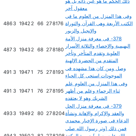
ذلك الحكم ما هو عين ذاته بل هو
معقول آخر
وفى هذا المنزل من العلوم ما فى
الكتب الأربعة وهى القرآن والتوراة
8176
27
66
2
1942
3
486
والإنجيل والزبور
378- فى معرفة منزل الأمة
البهيمية والإحصاء والثلاثة الأسرار
487
3
1943
2
68
27
8180
العلوية وتقدم المتأخر وتأخر
المتقدم من الحضرة الإلهية
وصل ومن كان هذا مشهده فى
491
3
1947
1
75
27
8193
الموجودات استحى كل الحياء
وفى هذا المنزل من العلوم علم
ثناء الرحماء وعلم من أظهر
8195
27
76
1
1947
3
491
الشريك وهو لا يعتقده
379- فى معرفة منزل الحل
والعقد والإكرام والإهانة ونشأة
8204
27
80
2
1949
3
493
الدعاء فى صورة الإخبار محمدى
فمن ذلك [وتر رسول الله صلى
الله عليه وسلم] صورة الركعة
8208
27
82
2
1950
3
494