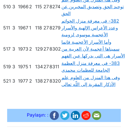
توحيد الحق وتصديق المخبرين عن
8274
27
115
2
1966
3
510
الحق
382- فى معرفة منزل الخواتم
وعدد الأعراس الإلهية والأسرار
8279
27
118
1
1967
3
511
الأعجمية موسوى لزومية
وأما الأسرار الأعجمية فإنما
سميناها أعجمية لأن العربية من
8302
27
129
2
1973
3
517
الأسرار هى التى يدركها عين الفهم
383- فى معرفة منزل العظمة
519
3
1975
1
134
27
8311
الجامعة للعظمات محمدى
وفى هذا المنزل من العلوم علم
521
3
1977
2
138
27
8320
الأذكار المقربة إلى اللّه تعالى
Paylaşın: :