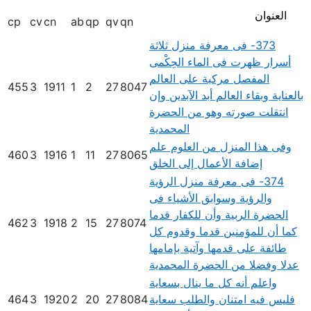
العنوان
cp
cv
cn
ab
qp
qv
qn
373- فى معرفة منزل ثلاثة
أسرار ظهرت فى الماء الحِكْمى
المفصل مركبة على العالم
455
3
1911
1
2
27
8047
بالعناية وبقاء العالم أبد الآبدين وإن
انتقلت صورته وهو من الحضرة
المحمدية
وفى هذا المنزل من العلوم علم
460
3
1916
1
11
27
8065
إضافة الأعمال إلى الخلق
374- فى معرفة منزل الرؤية
والرؤية وسوابق الأشياء فى
الحضرة الربية وأن للكفار قدما
462
3
1918
2
15
27
8074
كما أن للمؤمنين قدما وقدوم كل
طائفة على قدمها وآتية بإمامها
عدلا وفضلا من الحضرة المحمدية
واعلم أنه كل ما ينال بسعاية
فليس فيه امتنان والطلب سعاية
8084
27
20
2
1920
3
464