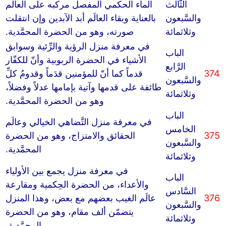
الثَّالث
الماء الحكمي المفصل مركبه على العالَم
والسَّبعون
بالعناية وبقاء العالَم أبد الآبدين وإن انتقلت
وثلاثمائة
صورته، وهو من الحضرة المحمَّدية.
في معرفة منزل الرؤية والرِّئية وسوابق
الباب
الأشياء في الحضرة الربوبية وأنّ للكفّار
الرَّابع
374
قدماً كما أنّ للمؤمنين قدَماً وقدومُ كلِّ
والسَّبعون
طائفة على قدمها وآتية بإمامها عدلاً وفضلاً،
وثلاثمائة
وهو من الحضرة المحمَّدية.
الباب
في معرفة منزل التَّضاهي الخيالي وعالَم
الخامس
375
الحقائق والامتزاج، وهو من الحضرة
والسَّبعون
المحمَّدية.
وثلاثمائة
في معرفة منزل يجمع بين الأولياء
الباب
والأعداء، من الحضرة الحِكمية ومقارعة
السَّادس
376
عالَم الغيب بعضهم مع بعض، وهذا المنزل
والسَّبعون
يتضمّن ألف مقام، وهو من الحضرة
وثلاثمائة
المحمَّدية.