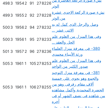
نشء صورة الركعة العاشرة من
498
3
1954
2
91
27
8226
الوتر
نشء صورة الركعة الإحدى عشرة
499
3
1955
2
92
27
8228
من الوتر
وصل والرجل الذى كمل له به
500
3
1956
2
94
27
8232
الاثنى عشر ...
وفى هذا المنزل من العلوم علم
500
3
1956
1
95
27
8233
الحل والعقد ...
380- فى معرفة منزل العلماء
501
3
1957
2
96
27
8236
ورثة الأنبياء محمدى
وفى هذا المنزل من العلوم علم
505
3
1961
1
105
27
8253
صدور الكثير من الواحد
381- فى معرفة منزل التوحيد
والجمع وهو يحوى على خمسة
آلاف مقام رفرفى وهو من
505
3
1961
1
106
27
8255
الحضرة المحمدية وأكمل مشاهده
من شاهده فى نصف الشهر أو فى
آخره
وفى هذا المنزل من العلوم علم