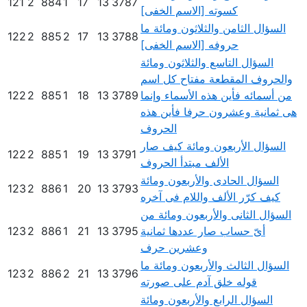
121
2
884
1
17
13
3787
كسوته [الاسم الخفى]
السؤال الثامن والثلاثون ومائة ما
122
2
885
2
17
13
3788
حروفه [الاسم الخفى]
السؤال التاسع والثلاثون ومائة
والحروف المقطعة مفتاح كل اسم
من أسمائه فأين هذه الأسماء وإنما
3789
13
18
1
885
2
122
هى ثمانية وعشرون حرفا فأين هذه
الحروف
السؤال الأربعون ومائة كيف صار
122
2
885
1
19
13
3791
الألف مبتدأ الحروف
السؤال الحادى والأربعون ومائة
123
2
886
1
20
13
3793
كيف كرّر الألف واللام فى آخره
السؤال الثانى والأربعون ومائة من
أىّ حساب صار عددها ثمانية
3795
13
21
1
886
2
123
وعشرين حرف
السؤال الثالث والأربعون ومائة ما
123
2
886
2
21
13
3796
قوله خلق آدم على صورته
السؤال الرابع والأربعون ومائة