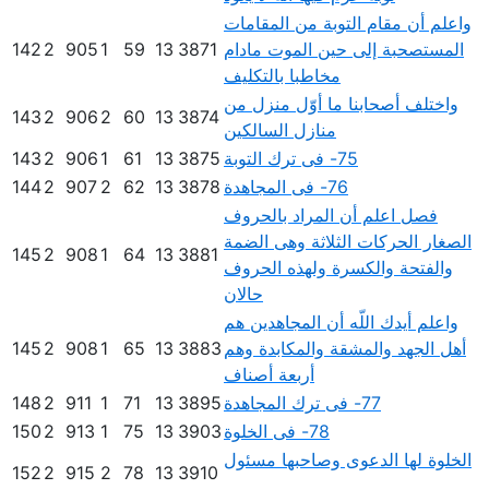
واعلم أن مقام التوبة من المقامات
المستصحبة إلى حين الموت مادام
3871
13
59
1
905
2
142
مخاطبا بالتكليف
واختلف أصحابنا ما أوّل منزل من
143
2
906
2
60
13
3874
منازل السالكين
75- فى ترك التوبة
3875
13
61
1
906
2
143
76- فى المجاهدة
3878
13
62
2
907
2
144
فصل اعلم أن المراد بالحروف
الصغار الحركات الثلاثة وهى الضمة
145
2
908
1
64
13
3881
والفتحة والكسرة ولهذه الحروف
حالان
واعلم أيدك اللّه أن المجاهدين هم
أهل الجهد والمشقة والمكابدة وهم
3883
13
65
1
908
2
145
أربعة أصناف
77- فى ترك المجاهدة
3895
13
71
1
911
2
148
78- فى الخلوة
3903
13
75
1
913
2
150
الخلوة لها الدعوى وصاحبها مسئول
152
2
915
2
78
13
3910
...