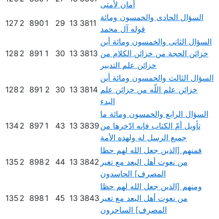
أمان لأمتى
السؤال الحادى والخمسون ومائة
127
2
890
1
29
13
3811
قوله آل محمد
السؤال الثانى والخمسون ومائة أين
خزائن الحجة من خزائن الكلام من
3813
13
30
1
891
2
128
خزائن علم التدبير
السؤال الثالث والخمسون ومائة أين
خزائن علم اللّه من خزائن علم
3814
13
30
2
891
2
128
البدء
السؤال الرابع والخمسون ومائة ما
تأويل أمّ الكتاب فإنه ادّخرها من
3839
13
43
1
897
2
134
جميع الرسل له ولهذه الأمة
فمنهم [الذين جعل الله لهم حظا
من نعوت أهل البعد مع تغير
3842
13
44
2
898
2
135
المصرف] الحاسدون
ومنهم [الذين جعل الله لهم حظا
من نعوت أهل البعد مع تغير
3843
13
45
1
898
2
135
المصرف] الساحرون