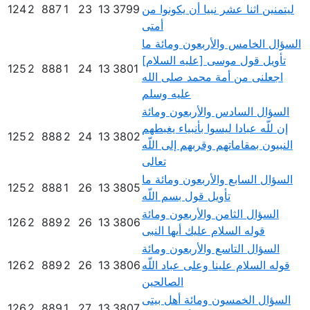
ليتمنين اثنا عشر نبيا أن يكونوا من
3799
13
23
1
887
2
124
أمتى
السؤال الخامس والأربعون ومائة ما
تأويل قول موسى [عليه السلام]
125
2
888
1
24
13
3801
اجعلنى من أمة محمد صلى الله
عليه وسلم
السؤال السادس والأربعون ومائة
إن للّه عبادا ليسوا بأنبياء يغبطهم
125
2
888
2
24
13
3802
النبيون بمقاماتهم وقربهم إلى اللّه
تعالى
السؤال السابع والأربعون ومائة ما
125
2
888
1
26
13
3805
تأويل قول بسم اللّه
السؤال الثامن والأربعون ومائة
126
2
889
2
26
13
3806
قوله السلام عليك أيها النبى
السؤال التاسع والأربعون ومائة
قوله السلام علينا وعلى عباد اللّه
3806
13
26
2
889
2
126
الصالحين
السؤال الخمسون ومائة أهل بيتى
126
2
889
1
27
13
3807