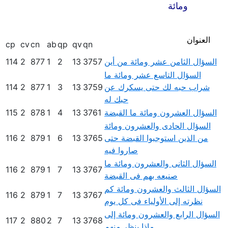
ومائة
العنوان
cp
cv
cn
ab
qp
qv
qn
السؤال الثامن عشر ومائة من أين
3757
13
2
1
877
2
114
السؤال التاسع عشر ومائة ما
شراب حبه لك حتى يسكرك عن
3759
13
3
1
877
2
114
حبك له
السؤال العشرون ومائة ما القبضة
3761
13
4
1
878
2
115
السؤال الحادى والعشرون ومائة
من الذين استوجبوا القبضة حتى
3765
13
6
1
879
2
116
صاروا فيه
السؤال الثانى والعشرون ومائة ما
116
2
879
1
7
13
3767
صنيعه بهم فى القبضة
السؤال الثالث والعشرون ومائة كم
116
2
879
1
7
13
3767
نظرته إلى الأولياء فى كل يوم
السؤال الرابع والعشرون ومائة إلى
117
2
880
2
7
13
3768
ماذا ينظر منهم