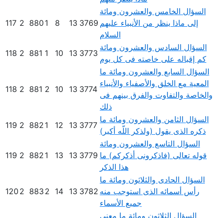
السؤال الخامس والعشرون ومائة
إلى ماذا ينظر من الأنبياء عليهم
3769
13
8
1
880
2
117
السلام
السؤال السادس والعشرون ومائة
118
2
881
1
10
13
3773
كم إقباله على خاصته فى كل يوم
السؤال السابع والعشرون ومائة ما
المعية مع الخلق والأصفياء والأنبياء
118
2
881
2
10
13
3774
والخاصة والتفاوت والفرق بينهم فى
ذلك
السؤال الثامن والعشرون ومائة ما
119
2
882
1
12
13
3777
ذكره الذى يقول (ولذكر اللّه أكبر)
السؤال التاسع والعشرون ومائة
قوله تعالى (فاذكرونى أذكركم) ما
3779
13
13
1
882
2
119
هذا الذكر
السؤال الحادى والثلاثون ومائة ما
رأس أسمائه الذى استوجب منه
3782
13
14
2
883
2
120
جميع الأسماء
السؤال الثلاثون ومائة ما معنى