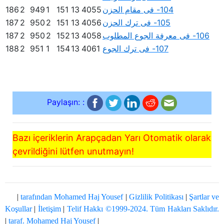
104- فى مقام الحزن
4055
13
151
1
949
2
186
105- فى ترك الحزن
4056
13
151
2
950
2
187
106- فى معرفة الجوع المطلوب
4058
13
152
2
950
2
187
107- فى ترك الجوع
4061
13
154
1
951
2
188
Paylaşın: :
Bazı içeriklerin Arapçadan Yarı Otomatik olarak
çevrildiğini lütfen unutmayın!
|
tarafından Mohamed Haj Yousef
|
Gizlilik Politikası
|
Şartlar ve
Koşullar
|
İletişim
|
Telif Hakkı ©1999-2024. Tüm Hakları Saklıdır.
|
taraf. Mohamed Haj Yousef
|