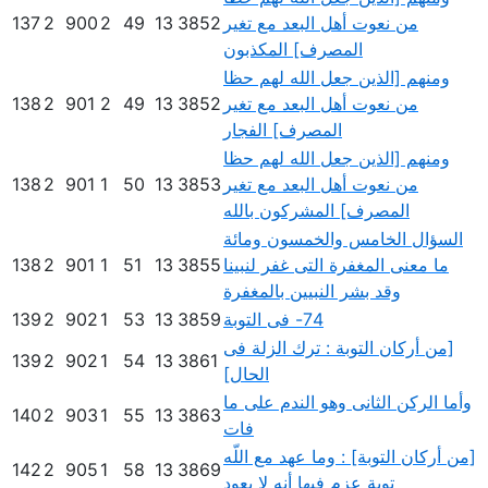
من نعوت أهل البعد مع تغير
3852
13
49
2
900
2
137
المصرف] المكذبون
ومنهم [الذين جعل الله لهم حظا
من نعوت أهل البعد مع تغير
3852
13
49
2
901
2
138
المصرف] الفجار
ومنهم [الذين جعل الله لهم حظا
من نعوت أهل البعد مع تغير
3853
13
50
1
901
2
138
المصرف] المشركون بالله
السؤال الخامس والخمسون ومائة
ما معنى المغفرة التى غفر لنبينا
3855
13
51
1
901
2
138
وقد بشر النبيين بالمغفرة
74- فى التوبة
3859
13
53
1
902
2
139
[من أركان التوبة : ترك الزلة فى
139
2
902
1
54
13
3861
الحال]
وأما الركن الثانى وهو الندم على ما
140
2
903
1
55
13
3863
فات
[من أركان التوبة] : وما عهد مع اللّه
142
2
905
1
58
13
3869
توبة عزم فيها أنه لا يعود