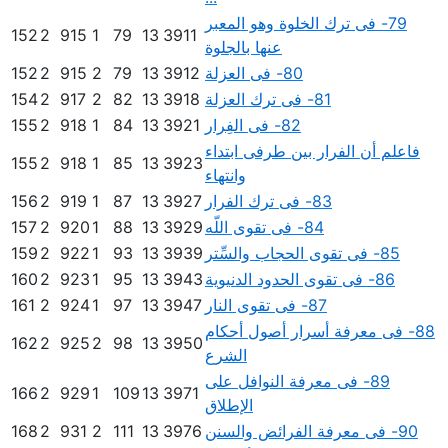
79- فى ترك الخلوة وهو المعبر
152
2
915
1
79
13
3911
عنها بالجلوة
80- فى العزلة
3912
13
79
2
915
2
152
81- فى ترك العزلة
3918
13
82
2
917
2
154
82- فى الفِرار
3921
13
84
1
918
2
155
فاعلم أن الفرار بين طرفى ابتداء
155
2
918
1
85
13
3923
وانتهاء
83- فى ترك الفرار
3927
13
87
1
919
2
156
84- فى تقوى اللّه
3929
13
88
1
920
2
157
85- فى تقوى الحجاب والسِّتر
3939
13
93
1
922
2
159
86- فى تقوى الحدود الدنيوية
3943
13
95
1
923
2
160
87- فى تقوى النار
3947
13
97
1
924
2
161
88- فى معرفة أسرار أصول أحكام
162
2
925
2
98
13
3950
الشرع
89- فى معرفة النوافل على
166
2
929
1
109
13
3971
الإطلاق
90- فى معرفة الفرائض والسنن
3976
13
111
2
931
2
168