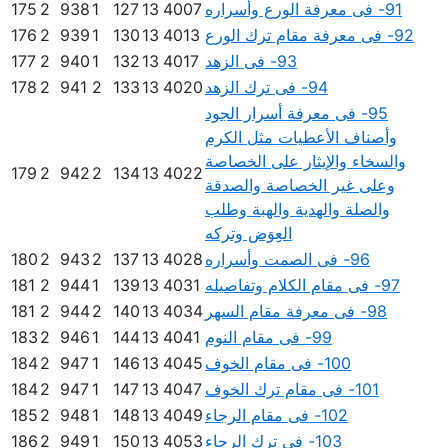
91- فى معرفة الورع وأسراره
4007
13
127
1
938
2
175
92- فى معرفة مقام ترك الورع
4013
13
130
1
939
2
176
93- فى الزهد
4017
13
132
1
940
2
177
94- فى ترك الزهد
4020
13
133
2
941
2
178
95- فى معرفة أسرار الجود
وأصناف الأعطيات مثل الكرم
والسخاء والإيثار على الخصاصة
179
2
942
2
134
13
4022
وعلى غير الخصاصة والصدقة
والصلة والهدية والهبة وطلب
العِِوَض وتركه
96- فى الصمت وأسراره
4028
13
137
2
943
2
180
97- فى مقام الكلام وتفاصيله
4031
13
139
1
944
2
181
98- فى معرفة مقام السهر
4034
13
140
2
944
2
181
99- فى مقام النوم
4041
13
144
1
946
2
183
100- فى مقام الخوف
4045
13
146
1
947
2
184
101- فى مقام ترك الخوف
4047
13
147
1
947
2
184
102- فى مقام الرجاء
4049
13
148
1
948
2
185
103- فى ترك الرجاء
4053
13
150
1
949
2
186