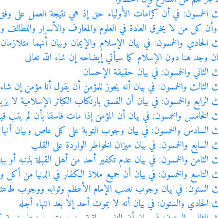
ث الخمسون: في أن كرامات الأولياء حق إذ هي نتيجة العمل على وفق
وأن كل من لا يخرق العادة في العلوم والمعارف والأسرار واللطائف وا
ث الحادي والخمسون: في بيان الإسلام والإيمان وبيان أنهما متلازما
ان وجد هنا دون الإسلام كما سيأتي إيضاحه إن شاء اللّه تعالى
ث الثاني والخمسون: في بيان حقيقة الإحسان
 الثالث والخمسون: في بيان أنه يجوز للمؤمن أن يقول أنا مؤمن إن شاء ال
ث الرابع والخمسون: في بيان أن الفسق بارتكاب الكبائر الإسلامية لا يزي
ث الخامس والخمسون: في بيان أن المؤمن إذا مات فاسقا بأن لم يتب قبل
ث السادس والخمسون: في بيان وجوب التوبة على كل عاص وبيان أنها 
ث السابع والخمسون: في بيان ميزان الخواطر الواردة على القلب
ث الثامن والخمسون: في بيان عدم تكفير أحد من أهل القبلة بذنبه أو ببد
ث التاسع والخمسون: في بيان أن جميع ملاذ الكفار في الدنيا من أكل 
ث الستون: في بيان وجوب نصب الإمام الأعظم وثوابه ووجوب طاعت
ث الحادي والستون: في بيان أنه لا يموت أحد إلا بعد انتهاء أجله