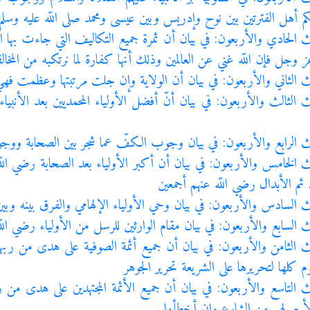
 أهل الفترتين بين نوح وإدريس وبين عيسى ومحمد صلى اللّه عليه وسلم 
ث الحادي والأربعون: في بيان أن ثمرة جميع التكاليف التي جاءت بها ال
 عز وجل فإن اللّه غني عن العالمين وذلك أنها كفارة لما نرتكبه من المخ
ث الثاني والأربعون: في بيان أن الولاية وإن جلت مرتبتها وعظمت فه
ث الثالث والأربعون: في بيان أنّ أفضل الأولياء المحمديين بعد الأنبياء
ث الرابع والأربعون: في بيان وجوب الكفّ عما شجر بين الصحابة وو
ث الخامس والأربعون: في بيان أن أكبر الأولياء بعد الصحابة رضي ال
د ثم الأبدال رضي اللّه عنهم أجمعين
ث السادس والأربعون: في بيان وحي الأولياء الإلهامي والفرق بينه وبين
ث السابع والأربعون: في بيان مقام الوارثين للرسل من الأولياء رضي اللّ
ث الثامن والأربعون: في بيان أن جميع أئمة الصوفية على هدى من ربهم
 كلها لتحريرها على الشريعة تحرير الجوهر
ث التاسع والأربعون: في بيان أن جميع الأئمة المجتهدين على هدى 
لأجر لهم من الشارع وإن أخطأوا