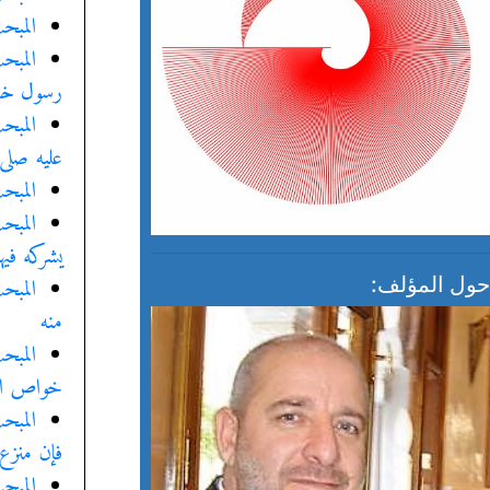
المبح
المبح
رسول خلي
المبح
عليه صلى
المبح
المبح
يشركه فيه
المبح
حول المؤلف:
منه
المبحث
خواص الم
المبح
فإن منزع
المبح