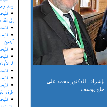
وسلم وحكم
المبح
إلى اللّه
المبح
المبح
أجمعين
المبح
المبح
ثم الأوتا
المبح
المبح
بإشراف الدكتور محمد علي
المبح
حاج يوسف
طرق القوم
المبح
وإثبات ا