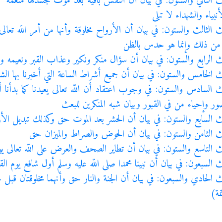
ث الثاني والستون: في بيان أن النفس باقية بعد موت جسدها منعمة كان
نبياء والشهداء لا تبلى
ث الثالث والستون: في بيان أن الأرواح مخلوقة وأنها من أمر اللّه 
 من ذلك وإنما هو حدس بالظن
ث الرابع والستون: في بيان أن سؤال منكر ونكير وعذاب القبر ونعيمه 
ث الخامس والستون: في بيان أن جميع أشراط الساعة التي أخبرنا بها الش
ث السادس والستون: في وجوب اعتقاد أن اللّه تعالى يعيدنا كما بدأنا
ر وإحياء من في القبور وبيان شبه المنكرين للبعث
ث السابع والستون: في بيان أن الحشر بعد الموت حق وكذلك تبديل 
ث الثامن والستون: في بيان أن الحوض والصراط والميزان حق
ث التاسع والستون: في بيان أن تطاير الصحف والعرض على اللّه تعالى ي
ث السبعون: في بيان أن نبينا محمدا صلى اللّه عليه وسلم أول شافع يوم ا
ث الحادي والسبعون: في بيان أن الجنة والنار حق وأنهما مخلوقتان قبل 
مة)