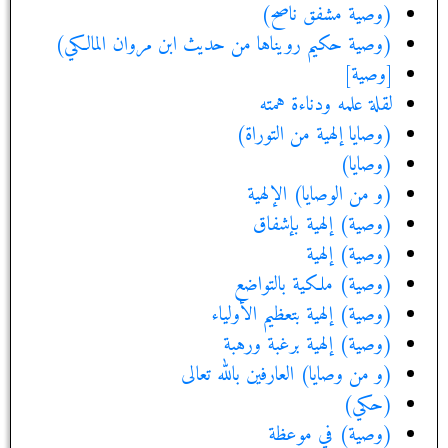
(وصية مشفق ناصح)
(وصية حكيم رويناها من حديث ابن مروان المالكي)
[وصية]
لقلة علمه ودناءة همته
(وصايا إلهية من التوراة)
(وصايا)
(و من الوصايا) الإلهية
(وصية) إلهية بإشفاق‏
(وصية) إلهية
(وصية) ملكية بالتواضع‏
(وصية) إلهية بتعظيم الأولياء
(وصية) إلهية برغبة ورهبة
(و من وصايا) العارفين بالله تعالى‏
(حكي)
(وصية) في موعظة