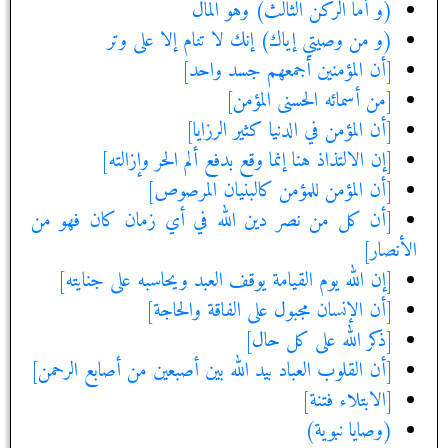
(و أما الركن الثالث) وهو المال‏
(و من وصيتي إياك) إنك لا تنام إلا على وتر
[أن المؤمنين أجمعهم جسد واحد]
[من أسمائه الحسنى المؤمن‏]
[أن المؤمن في الدنيا كثير الرزايا]
[إن الالتذاذ هنا إنما وقع بدفع ألم الحر وإزالته‏]
[أن المؤمن للمؤمن كالبنيان المرصوص‏]
[أن كل من نصر دين الله في أي زمان كان فهو من
الأنصار]
[إن الله يوم القيامة يوقف العبد ويحاسبه على جنايته‏]
[أن الإنسان مجبول على الفاقة والحاجة]
[ذكر الله على كل حال‏]
[أن القلوب العباد بيد الله بين أصبعين من أصابع الرحمن‏]
[الابتلاء فتنة]
(وصايا نبوية)