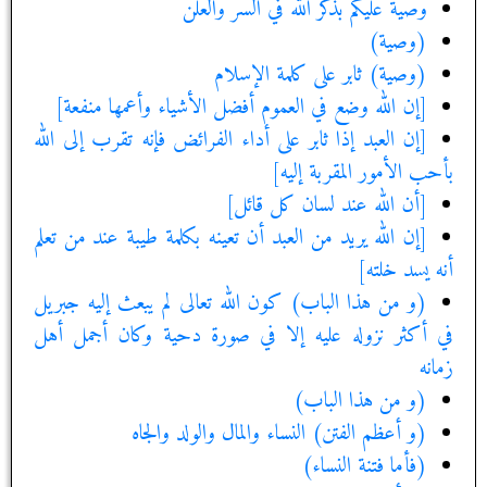
وصية عليكم بذكر الله في السر والعلن‏
(وصية)
(وصية) ثابر على كلمة الإسلام‏
[إن الله وضع في العموم أفضل الأشياء وأعمها منفعة]
[إن العبد إذا ثابر على أداء الفرائض فإنه تقرب إلى الله
بأحب الأمور المقربة إليه‏]
[أن الله عند لسان كل قائل‏]
[إن الله يريد من العبد أن تعينه بكلمة طيبة عند من تعلم
أنه يسد خلته‏]
(و من هذا الباب) كون الله تعالى لم يبعث إليه جبريل
في أكثر نزوله عليه إلا في صورة دحية وكان أجمل أهل
زمانه
(و من هذا الباب)
(و أعظم الفتن) النساء والمال والولد والجاه‏
(فأما فتنة النساء)