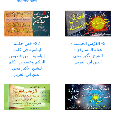
mechanics
5- العُرُش الخمسة -
22- فص حكمة
عقلة المستوفز -
إيناسية في كلمة
للشيخ الأكبر محي
إلياسية - من فصوص
الدين ابن العربي
الحكم وخصوص الكلم
للشيخ الأكبر محي
الدين ابن العربي