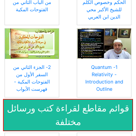
الحكم وخصوص الكلم
من الباب الثاني من
للشيخ الأكبر محي
الفتوحات المكية
الدين ابن العربي
1- Quantum
2- الجزء الثاني من
Relativity -
السفر الأول من
Introduction and
الفتوحات المكية -
Outline
فهرست الأبواب
قوائم مقاطع لقراءة كتب ورسائل
مختلفة