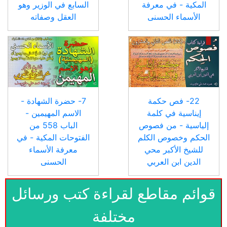
المكية - في معرفة
السابع في الوزير وهو
الأسماء الحسنى
العقل وصفاته
22- فص حكمة
7- حضرة الشهادة -
إيناسية في كلمة
الاسم المهيمين -
إلياسية - من فصوص
الباب 558 من
الحكم وخصوص الكلم
الفتوحات المكية - في
للشيخ الأكبر محي
معرفة الأسماء
الدين ابن العربي
الحسنى
قوائم مقاطع لقراءة كتب ورسائل
مختلفة