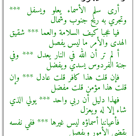
أرى سلم الأسماء يعلو ويسفل ***
وتجري به ريح جنوب وشمال‏
فيا عجبا كيف السلامة والعما *** شقيق
الهدى والأمر ما ليس يفصل‏
أ لم تر أن الله في النار يعدل *** وفي
جنة الفردوس يسدي ويفضل‏
فإن قلت هذا كافر قلت عادل *** وإن
قلت هذا مؤمن قلت مفضل‏
فهذا دليل أن ربي واحد *** يولي الذي
شاء إلا له ويعزل‏
فأعياننا أسماؤه ليس غيرها *** ففي نفسه
يقضي الأمور ويفصل‏