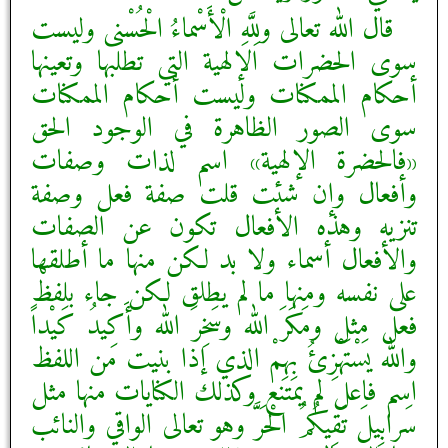
قال الله تعالى ولِلَّهِ الْأَسْماءُ الْحُسْنى‏ وليست
سوى الحضرات الإلهية التي تطلبها وتعينها
أحكام الممكنات وليست أحكام الممكنات
سوى الصور الظاهرة في الوجود الحق
«فالحضرة الإلهية» اسم لذات وصفات
وأفعال وإن شئت قلت صفة فعل وصفة
تنزيه وهذه الأفعال تكون عن الصفات
والأفعال أسماء ولا بد لكن منها ما أطلقها
على نفسه ومنها ما لم يطلق لكن جاء بلفظ
فعل مثل ومَكَرَ الله وسَخِرَ الله وأَكِيدُ كَيْداً
والله يَسْتَهْزِئُ بِهِمْ الذي إذا بنيت من اللفظ
اسم فاعل لم يمتنع وكذلك الكنايات منها مثل
سَرابِيلَ تَقِيكُمُ الْحَرَّ وهو تعالى الواقي والنائب