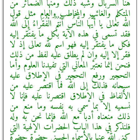
هنا السربال وشبه ذلك ومنها الضمائر من
المتكلم والغائب والمخاطب والعام مثل قول
الله تعالى يا أَيُّهَا النَّاسُ أَنْتُمُ الْفُقَراءُ إِلَى الله
فقد تسمى في هذه الآية بكل ما يفتقر إليه
فكل ما يفتقر إليه فهو اسم لله تعالى إذ لا
فقر إلا إليه وإن لم يطلق عليه لفظ من ذلك
فنحن إنما نعتبر المعاني التي تفيدنا العلوم وأما
التحجير ورفع التحجير في الإطلاق عليه
سبحانه فذلك إلى الله فما اقتصر عليه من
الألفاظ في الإطلاق اقتصرنا عليه فإنا لا
نسميه إلا بما سمي به نفسه وما منع من
ذلك منعناه أدبا مع الله فإنما نحن به وله
فلنذكر في هذا الباب الحضرات الإلهية التي
كنى الله عنها بالأسماء الحسنى حضرة حضرة