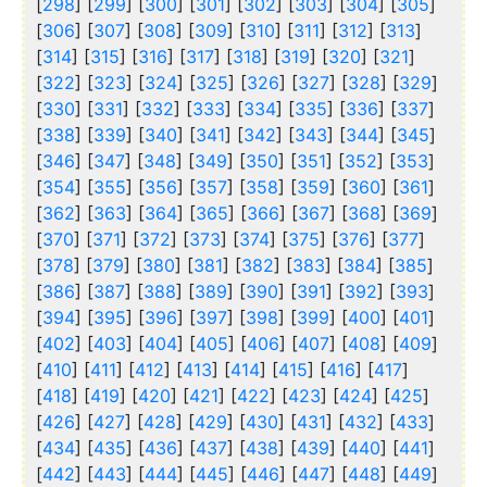
[
298
] [
299
] [
300
] [
301
] [
302
] [
303
] [
304
] [
305
]
[
306
] [
307
] [
308
] [
309
] [
310
] [
311
] [
312
] [
313
]
[
314
] [
315
] [
316
] [
317
] [
318
] [
319
] [
320
] [
321
]
[
322
] [
323
] [
324
] [
325
] [
326
] [
327
] [
328
] [
329
]
[
330
] [
331
] [
332
] [
333
] [
334
] [
335
] [
336
] [
337
]
[
338
] [
339
] [
340
] [
341
] [
342
] [
343
] [
344
] [
345
]
[
346
] [
347
] [
348
] [
349
] [
350
] [
351
] [
352
] [
353
]
[
354
] [
355
] [
356
] [
357
] [
358
] [
359
] [
360
] [
361
]
[
362
] [
363
] [
364
] [
365
] [
366
] [
367
] [
368
] [
369
]
[
370
] [
371
] [
372
] [
373
] [
374
] [
375
] [
376
] [
377
]
[
378
] [
379
] [
380
] [
381
] [
382
] [
383
] [
384
] [
385
]
[
386
] [
387
] [
388
] [
389
] [
390
] [
391
] [
392
] [
393
]
[
394
] [
395
] [
396
] [
397
] [
398
] [
399
] [
400
] [
401
]
[
402
] [
403
] [
404
] [
405
] [
406
] [
407
] [
408
] [
409
]
[
410
] [
411
] [
412
] [
413
] [
414
] [
415
] [
416
] [
417
]
[
418
] [
419
] [
420
] [
421
] [
422
] [
423
] [
424
] [
425
]
[
426
] [
427
] [
428
] [
429
] [
430
] [
431
] [
432
] [
433
]
[
434
] [
435
] [
436
] [
437
] [
438
] [
439
] [
440
] [
441
]
[
442
] [
443
] [
444
] [
445
] [
446
] [
447
] [
448
] [
449
]