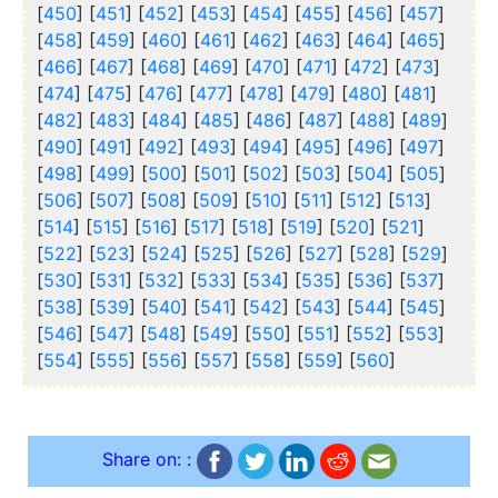
[
450
] [
451
] [
452
] [
453
] [
454
] [
455
] [
456
] [
457
]
[
458
] [
459
] [
460
] [
461
] [
462
] [
463
] [
464
] [
465
]
[
466
] [
467
] [
468
] [
469
] [
470
] [
471
] [
472
] [
473
]
[
474
] [
475
] [
476
] [
477
] [
478
] [
479
] [
480
] [
481
]
[
482
] [
483
] [
484
] [
485
] [
486
] [
487
] [
488
] [
489
]
[
490
] [
491
] [
492
] [
493
] [
494
] [
495
] [
496
] [
497
]
[
498
] [
499
] [
500
] [
501
] [
502
] [
503
] [
504
] [
505
]
[
506
] [
507
] [
508
] [
509
] [
510
] [
511
] [
512
] [
513
]
[
514
] [
515
] [
516
] [
517
] [
518
] [
519
] [
520
] [
521
]
[
522
] [
523
] [
524
] [
525
] [
526
] [
527
] [
528
] [
529
]
[
530
] [
531
] [
532
] [
533
] [
534
] [
535
] [
536
] [
537
]
[
538
] [
539
] [
540
] [
541
] [
542
] [
543
] [
544
] [
545
]
[
546
] [
547
] [
548
] [
549
] [
550
] [
551
] [
552
] [
553
]
[
554
] [
555
] [
556
] [
557
] [
558
] [
559
] [
560
]
Share on: :