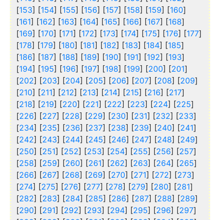
[
153
] [
154
] [
155
] [
156
] [
157
] [
158
] [
159
] [
160
]
[
161
] [
162
] [
163
] [
164
] [
165
] [
166
] [
167
] [
168
]
[
169
] [
170
] [
171
] [
172
] [
173
] [
174
] [
175
] [
176
] [
177
]
[
178
] [
179
] [
180
] [
181
] [
182
] [
183
] [
184
] [
185
]
[
186
] [
187
] [
188
] [
189
] [
190
] [
191
] [
192
] [
193
]
[
194
] [
195
] [
196
] [
197
] [
198
] [
199
] [
200
] [
201
]
[
202
] [
203
] [
204
] [
205
] [
206
] [
207
] [
208
] [
209
]
[
210
] [
211
] [
212
] [
213
] [
214
] [
215
] [
216
] [
217
]
[
218
] [
219
] [
220
] [
221
] [
222
] [
223
] [
224
] [
225
]
[
226
] [
227
] [
228
] [
229
] [
230
] [
231
] [
232
] [
233
]
[
234
] [
235
] [
236
] [
237
] [
238
] [
239
] [
240
] [
241
]
[
242
] [
243
] [
244
] [
245
] [
246
] [
247
] [
248
] [
249
]
[
250
] [
251
] [
252
] [
253
] [
254
] [
255
] [
256
] [
257
]
[
258
] [
259
] [
260
] [
261
] [
262
] [
263
] [
264
] [
265
]
[
266
] [
267
] [
268
] [
269
] [
270
] [
271
] [
272
] [
273
]
[
274
] [
275
] [
276
] [
277
] [
278
] [
279
] [
280
] [
281
]
[
282
] [
283
] [
284
] [
285
] [
286
] [
287
] [
288
] [
289
]
[
290
] [
291
] [
292
] [
293
] [
294
] [
295
] [
296
] [
297
]