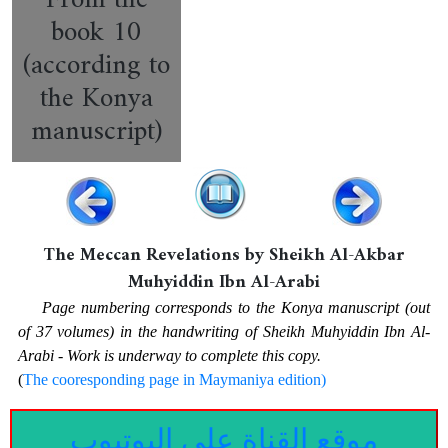
From the
book 10
(according to
the Konya
manuscript)
The Meccan Revelations by Sheikh Al-Akbar
Muhyiddin Ibn Al-Arabi
Page numbering corresponds to the Konya manuscript (out
of 37 volumes) in the handwriting of Sheikh Muhyiddin Ibn Al-
Arabi - Work is underway to complete this copy.
(
The cooresponding page in Maymaniya edition)
موقع القناة على اليوتيوب