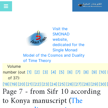
Visit the
SMONAD
website,
dedicated for the
Single Monad
Model of the Cosmos and Duality
of Time Theory
Volume
number (out
[1]
[2]
[3]
[4]
[5]
[6]
[7]
[8]
[9]
[10]
of 37):
[18]
[19]
[20]
[21]
[22]
[23]
[24]
[25]
[26]
[27]
[28]
[29]
[30]
Page 7 - from Sifr 10 according
to Konya manuscript (
The