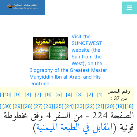
Visit the
SUNOFWEST
website (the
Sun from the
West), on the
Biography of the Greatest Master
Muhyiddin Ibn al-Arabi and His
Doctrine
رقم السفر
11]
[10]
[9]
[8]
[7]
[6]
[5]
[4]
[3]
[2]
[1]
من 37 :
[31]
[30]
[29]
[28]
[27]
[26]
[25]
[24]
[23]
[22]
[21]
[20]
[19]
[18]
الصفحة 224 - من السفر 4 وفق مخطوطة
قونية (
المقابل في الطبعة الميمنية
)