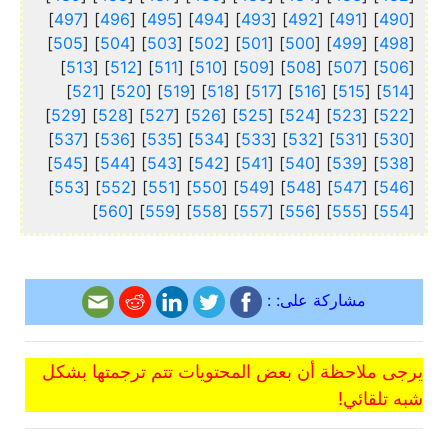
]
497
] [
496
] [
495
] [
494
] [
493
] [
492
] [
491
] [
490
[
]
505
] [
504
] [
503
] [
502
] [
501
] [
500
] [
499
] [
498
[
]
513
] [
512
] [
511
] [
510
] [
509
] [
508
] [
507
] [
506
[
]
521
] [
520
] [
519
] [
518
] [
517
] [
516
] [
515
] [
514
[
]
529
] [
528
] [
527
] [
526
] [
525
] [
524
] [
523
] [
522
[
]
537
] [
536
] [
535
] [
534
] [
533
] [
532
] [
531
] [
530
[
]
545
] [
544
] [
543
] [
542
] [
541
] [
540
] [
539
] [
538
[
]
553
] [
552
] [
551
] [
550
] [
549
] [
548
] [
547
] [
546
[
]
560
] [
559
] [
558
] [
557
] [
556
] [
555
] [
554
[
مشاركة على: :
يرجى ملاحظة أن بعض المحتويات تتم ترجمتها بشكل
شبه تلقائي!