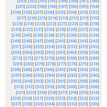
]
193
] [
192
] [
191
] [
190
] [
189
] [
188
] [
187
] [
186
[
]
201
] [
200
] [
199
] [
198
] [
197
] [
196
] [
195
] [
194
[
]
209
] [
208
] [
207
] [
206
] [
205
] [
204
] [
203
] [
202
[
]
217
] [
216
] [
215
] [
214
] [
213
] [
212
] [
211
] [
210
[
]
225
] [
224
] [
223
] [
222
] [
221
] [
220
] [
219
] [
218
[
]
233
] [
232
] [
231
] [
230
] [
229
] [
228
] [
227
] [
226
[
]
241
] [
240
] [
239
] [
238
] [
237
] [
236
] [
235
] [
234
[
]
249
] [
248
] [
247
] [
246
] [
245
] [
244
] [
243
] [
242
[
]
257
] [
256
] [
255
] [
254
] [
253
] [
252
] [
251
] [
250
[
]
265
] [
264
] [
263
] [
262
] [
261
] [
260
] [
259
] [
258
[
]
273
] [
272
] [
271
] [
270
] [
269
] [
268
] [
267
] [
266
[
]
281
] [
280
] [
279
] [
278
] [
277
] [
276
] [
275
] [
274
[
]
289
] [
288
] [
287
] [
286
] [
285
] [
284
] [
283
] [
282
[
]
297
] [
296
] [
295
] [
294
] [
293
] [
292
] [
291
] [
290
[
]
305
] [
304
] [
303
] [
302
] [
301
] [
300
] [
299
] [
298
[
]
313
] [
312
] [
311
] [
310
] [
309
] [
308
] [
307
] [
306
[
]
321
] [
320
] [
319
] [
318
] [
317
] [
316
] [
315
] [
314
[
]
329
] [
328
] [
327
] [
326
] [
325
] [
324
] [
323
] [
322
[
]
337
] [
336
] [
335
] [
334
] [
333
] [
332
] [
331
] [
330
[