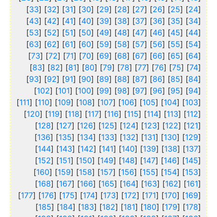
]
33
] [
32
] [
31
] [
30
] [
29
] [
28
] [
27
] [
26
] [
25
] [
24
[
]
43
] [
42
] [
41
] [
40
] [
39
] [
38
] [
37
] [
36
] [
35
] [
34
[
]
53
] [
52
] [
51
] [
50
] [
49
] [
48
] [
47
] [
46
] [
45
] [
44
[
]
63
] [
62
] [
61
] [
60
] [
59
] [
58
] [
57
] [
56
] [
55
] [
54
[
]
73
] [
72
] [
71
] [
70
] [
69
] [
68
] [
67
] [
66
] [
65
] [
64
[
]
83
] [
82
] [
81
] [
80
] [
79
] [
78
] [
77
] [
76
] [
75
] [
74
[
]
93
] [
92
] [
91
] [
90
] [
89
] [
88
] [
87
] [
86
] [
85
] [
84
[
]
102
] [
101
] [
100
] [
99
] [
98
] [
97
] [
96
] [
95
] [
94
[
]
111
] [
110
] [
109
] [
108
] [
107
] [
106
] [
105
] [
104
] [
103
[
]
120
] [
119
] [
118
] [
117
] [
116
] [
115
] [
114
] [
113
] [
112
[
]
128
] [
127
] [
126
] [
125
] [
124
] [
123
] [
122
] [
121
[
]
136
] [
135
] [
134
] [
133
] [
132
] [
131
] [
130
] [
129
[
]
144
] [
143
] [
142
] [
141
] [
140
] [
139
] [
138
] [
137
[
]
152
] [
151
] [
150
] [
149
] [
148
] [
147
] [
146
] [
145
[
]
160
] [
159
] [
158
] [
157
] [
156
] [
155
] [
154
] [
153
[
]
168
] [
167
] [
166
] [
165
] [
164
] [
163
] [
162
] [
161
[
]
177
] [
176
] [
175
] [
174
] [
173
] [
172
] [
171
] [
170
] [
169
[
]
185
] [
184
] [
183
] [
182
] [
181
] [
180
] [
179
] [
178
[