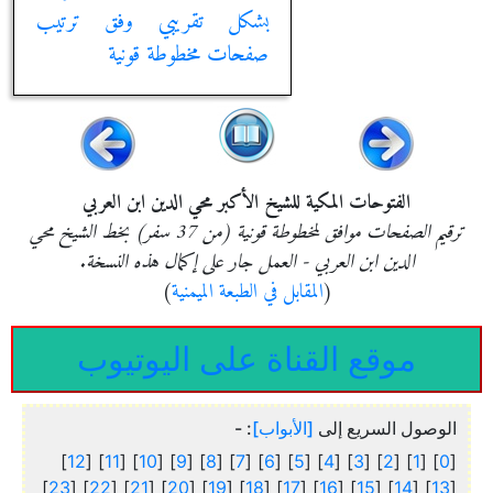
بشكل تقريبي وفق ترتيب
صفحات مخطوطة قونية
الفتوحات المكية للشيخ الأكبر محي الدين ابن العربي
ترقيم الصفحات موافق لمخطوطة قونية (من 37 سفر) بخط الشيخ محي
الدين ابن العربي - العمل جار على إكمال هذه النسخة.
(
المقابل في الطبعة الميمنية
)
موقع القناة على اليوتيوب
الوصول السريع إلى
[الأبواب]
: -
]
12
] [
11
] [
10
] [
9
] [
8
] [
7
] [
6
] [
5
] [
4
] [
3
] [
2
] [
1
] [
0
[
]
23
] [
22
] [
21
] [
20
] [
19
] [
18
] [
17
] [
16
] [
15
] [
14
] [
13
[