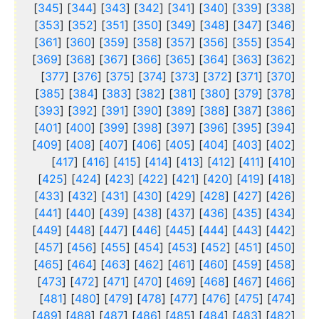
]
345
] [
344
] [
343
] [
342
] [
341
] [
340
] [
339
] [
338
[
]
353
] [
352
] [
351
] [
350
] [
349
] [
348
] [
347
] [
346
[
]
361
] [
360
] [
359
] [
358
] [
357
] [
356
] [
355
] [
354
[
]
369
] [
368
] [
367
] [
366
] [
365
] [
364
] [
363
] [
362
[
]
377
] [
376
] [
375
] [
374
] [
373
] [
372
] [
371
] [
370
[
]
385
] [
384
] [
383
] [
382
] [
381
] [
380
] [
379
] [
378
[
]
393
] [
392
] [
391
] [
390
] [
389
] [
388
] [
387
] [
386
[
]
401
] [
400
] [
399
] [
398
] [
397
] [
396
] [
395
] [
394
[
]
409
] [
408
] [
407
] [
406
] [
405
] [
404
] [
403
] [
402
[
]
417
] [
416
] [
415
] [
414
] [
413
] [
412
] [
411
] [
410
[
]
425
] [
424
] [
423
] [
422
] [
421
] [
420
] [
419
] [
418
[
]
433
] [
432
] [
431
] [
430
] [
429
] [
428
] [
427
] [
426
[
]
441
] [
440
] [
439
] [
438
] [
437
] [
436
] [
435
] [
434
[
]
449
] [
448
] [
447
] [
446
] [
445
] [
444
] [
443
] [
442
[
]
457
] [
456
] [
455
] [
454
] [
453
] [
452
] [
451
] [
450
[
]
465
] [
464
] [
463
] [
462
] [
461
] [
460
] [
459
] [
458
[
]
473
] [
472
] [
471
] [
470
] [
469
] [
468
] [
467
] [
466
[
]
481
] [
480
] [
479
] [
478
] [
477
] [
476
] [
475
] [
474
[
]
489
] [
488
] [
487
] [
486
] [
485
] [
484
] [
483
] [
482
[