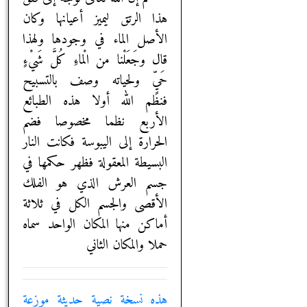
هذا الرتق ليميز أعيانها وكان
الأصل الماء في وجودها ولهذا
قال وجَعَلْنا من الْماءِ كُلَّ شَيْ‏ءٍ
حَيٍّ ولحياته وصف بالتسبيح
فنظم الله أولا هذه الطبائع
الأربع نظما مخصوصا فضم
الحرارة إلى اليبوسة فكانت النار
البسيطة المعقولة فظهر حكمها في
جسم العرش الذي هو الفلك
الأقصى والجسم الكل في ثلاثة
أماكن منها المكان الواحد سماه
حملا والمكان الثاني
هذه نسخة نصية حديثة موزعة