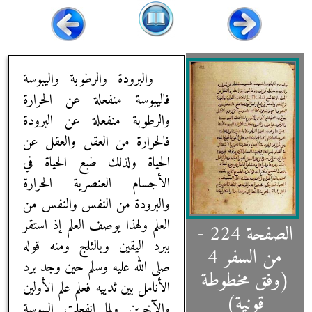
والبرودة والرطوبة واليبوسة
فاليبوسة منفعلة عن الحرارة
والرطوبة منفعلة عن البرودة
فالحرارة من العقل والعقل عن
الحياة ولذلك طبع الحياة في
الأجسام العنصرية الحرارة
والبرودة من النفس والنفس من
العلم ولهذا يوصف العلم إذ استقر
الصفحة 224 -
ببرد اليقين وبالثلج ومنه قوله
من السفر 4
صلى الله عليه وسلم حين وجد برد
(وفق مخطوطة
الأنامل بين ثدييه فعلم علم الأولين
قونية)
والآخرين ولما انفعلت اليبوسة